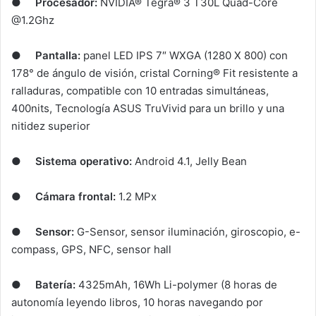
●
Procesador:
NVIDIA® Tegra® 3 T30L Quad-Core
@1.2Ghz
●
Pantalla:
panel LED IPS 7″ WXGA (1280 X 800) con
178° de ángulo de visión, cristal Corning® Fit resistente a
ralladuras, compatible con 10 entradas simultáneas,
400nits, Tecnología ASUS TruVivid para un brillo y una
nitidez superior
●
Sistema operativo:
Android 4.1, Jelly Bean
●
Cámara frontal:
1.2 MPx
●
Sensor:
G-Sensor, sensor iluminación, giroscopio, e-
compass, GPS, NFC, sensor hall
●
Batería:
4325mAh, 16Wh Li-polymer (8 horas de
autonomía leyendo libros, 10 horas navegando por