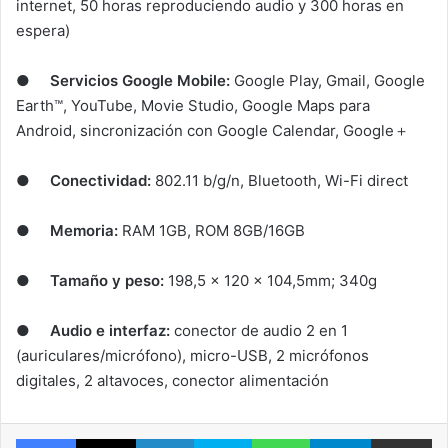
internet, 50 horas reproduciendo audio y 300 horas en
espera)
●
Servicios Google Mobile:
Google Play, Gmail, Google
Earth™, YouTube, Movie Studio, Google Maps para
Android, sincronización con Google Calendar, Google＋
●
Conectividad:
802.11 b/g/n, Bluetooth, Wi-Fi direct
●
Memoria:
RAM 1GB, ROM 8GB/16GB
●
Tamaño y peso:
198,5 x 120 x 104,5mm; 340g
●
Audio e interfaz:
conector de audio 2 en 1
(auriculares/micrófono), micro-USB, 2 micrófonos
digitales, 2 altavoces, conector alimentación
Facebook
X
LinkedIn
Skype
WhatsApp
Telegram
Comparte 