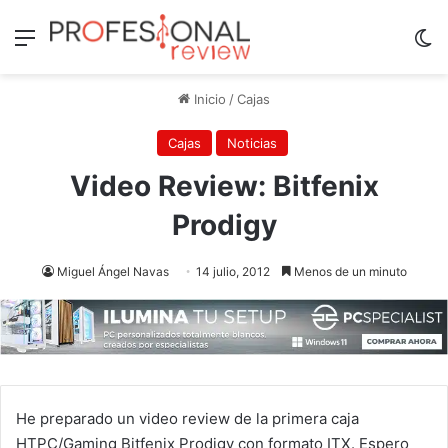
Menú
Sw
Inicio
/
Cajas
Cajas
Noticias
Video Review: Bitfenix
Prodigy
Miguel Ángel Navas
14 julio, 2012
Menos de un minuto
He preparado un video review de la primera caja
HTPC/Gaming Bitfenix Prodigy con formato ITX. Espero