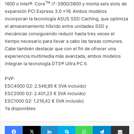
TM
1600 o Intel® Core
i7-3900/3800 y monta seis slots de
expansión PCI Express 3.0 x16. Ambos modelos
incorporan la tecnología ASUS SSD Caching, que optimiza
el almacenamiento híbrido entre unidades SSD y
mecánicas consiguiendo reducir hasta tres veces el
tiempo necesario para llevar a cabo las tareas comunes.
Cabe también destacar que con el fin de ofrecer una
experiencia multimedia más avanzada, ambos modelos
integran la tecnología DTS® Ultra PC II.
PVP:
ESC4000 G2: 2.546,95 € (IVA incluido)
ESC2000 G2: 2.401,23 € (IVA incluido)
ESC1000 G2: 1.216,42 € (IVA incluido)
Ya disponibles
Facebook
X
LinkedIn
Skype
WhatsApp
Telegram
Comparte 