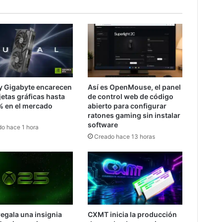
y Gigabyte encarecen
Así es OpenMouse, el panel
rjetas gráficas hasta
de control web de código
% en el mercado
abierto para configurar
ratones gaming sin instalar
software
o hace 1 hora
Creado hace 13 horas
egala una insignia
CXMT inicia la producción