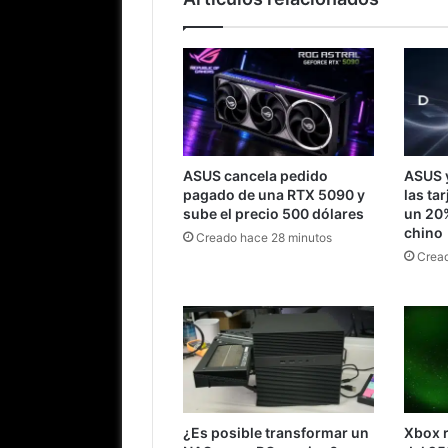
ASUS cancela pedido
ASUS 
pagado de una RTX 5090 y
las ta
sube el precio 500 dólares
un 20
chino
Creado hace 28 minutos
Cread
¿Es posible transformar un
Xbox r