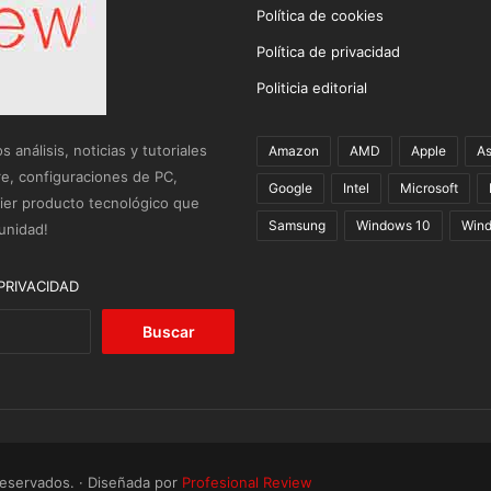
Política de cookies
Política de privacidad
Politicia editorial
análisis, noticias y tutoriales
Amazon
AMD
Apple
A
re, configuraciones de PC,
Google
Intel
Microsoft
uier producto tecnológico que
Samsung
Windows 10
Wind
unidad!
PRIVACIDAD
Buscar:
reservados. · Diseñada por
Profesional Review