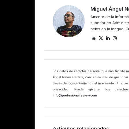
Miguel Ángel N
Amante de la informát
superior en Administr
pelos en la lengua. C
Sitio
X
LinkedIn
Insta
web
Los datos de carácter personal que nos facilite 
Ángel Navas Carrera, con la finalidad de gestionar 
través del consentimiento del interesado. Si no s
privacidad
. Puede ejercitar los derechos
info@profesionalreview.com
Artículos relacionados