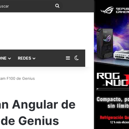
Buscar
Barra lateral
Switch skin
ONE
REDES
Cam F100 de Genius
n Angular de
 de Genius