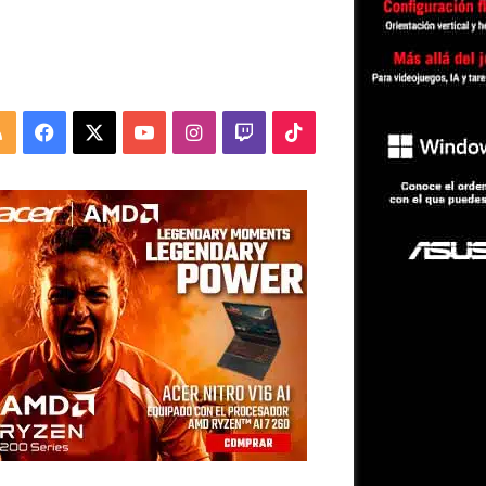
RSS
Facebook
X
YouTube
Instagram
Twitch
TikTok