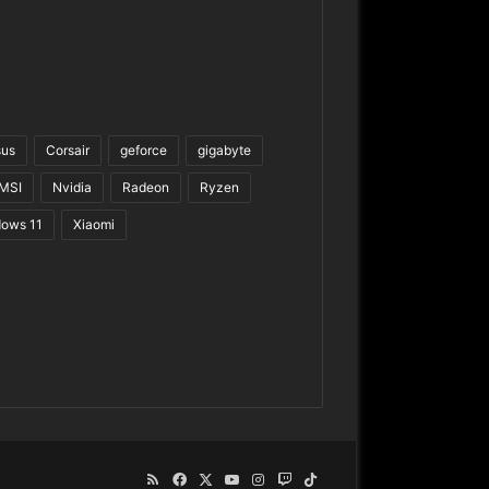
sus
Corsair
geforce
gigabyte
MSI
Nvidia
Radeon
Ryzen
ows 11
Xiaomi
RSS
Facebook
X
YouTube
Instagram
Twitch
TikTok