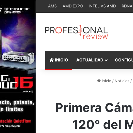
AM6
AMD EXPO
INTEL VS AMD
RDNA
INICIO
ACTUALIDAD
CONFIG
Inicio
/
Noticias
/
Primera Cám
120° del 