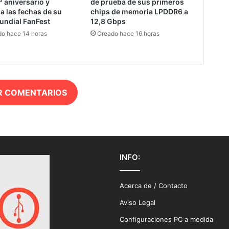
º aniversario y
de prueba de sus primeros
a las fechas de su
chips de memoria LPDDR6 a
undial FanFest
12,8 Gbps
o hace 14 horas
Creado hace 16 horas
R COMENTARIOS
INFO:
Acerca de / Contacto
Aviso Legal
Configuraciones PC a medida