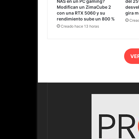
NAS en un PC gaming?
del 25
Modifican un ZimaCube 2
desvel
con una RTX 5060 y su
gira m
rendimiento sube un 800 %
Cread
Creado hace 13 horas
VE