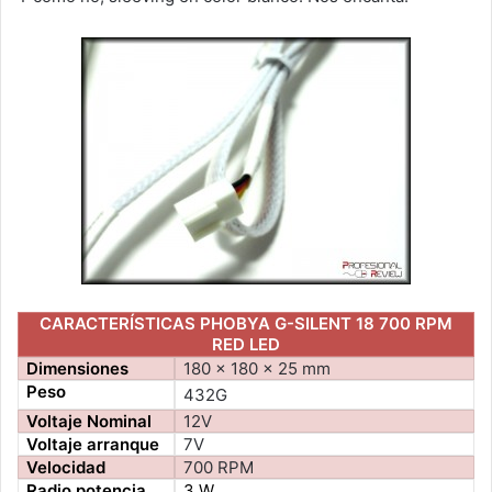
CARACTERÍSTICAS PHOBYA G-SILENT 18 700 RPM
RED LED
Dimensiones
180 x 180 x 25 mm
Peso
432G
Voltaje Nominal
12V
Voltaje arranque
7V
Velocidad
700 RPM
Radio potencia
3 W