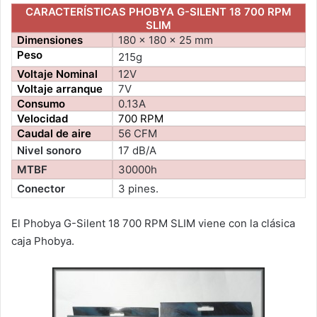
CARACTERÍSTICAS PHOBYA G-SILENT 18 700 RPM
SLIM
Dimensiones
180 x 180 x 25 mm
Peso
215g
Voltaje Nominal
12V
Voltaje arranque
7V
Consumo
0.13A
Velocidad
700 RPM
Caudal de aire
56 CFM
Nivel sonoro
17 dB/A
MTBF
30000h
Conector
3 pines.
El Phobya G-Silent 18 700 RPM SLIM viene con la clásica
caja Phobya.