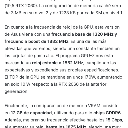
(19,5 RTX 2060). La configuración de memoria caché será
de 3 MB en su nivel 2 y de 1228 KB por cada SM en nivel 1.
En cuanto a la frecuencia de reloj de la GPU, esta versión
de Asus viene con una
frecuencia base de 1320 MHz y
frecuencia boost de 1882 MHz
. Es una de las más
elevadas que veremos, siendo una constante también en
las tarjetas de gama alta. El programa GPU-Z nos está
marcando un
reloj estable a 1852 MHz
, cumpliendo las
expectativas y excediendo sus propias especificaciones.
El TDP de la GPU se mantiene en unos 170W, aumentando
en solo 10 W respecto a la RTX 2060 de la anterior
generación.
Finalmente, la configuración de memoria VRAM consiste
en
12 GB de capacidad
, utilizando para ello
chips GDDR6.
Además, mejoran su frecuencia efectiva hasta los
15 Gbps
,
al aumentar su
reloj hasta los 1875 MHz,
siendo una muy