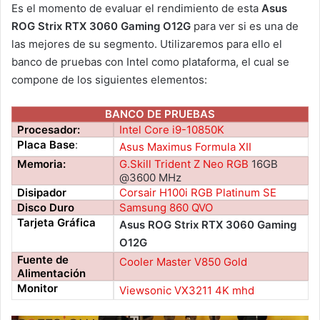
Es el momento de evaluar el rendimiento de esta
Asus
ROG Strix RTX 3060 Gaming O12G
para ver si es una de
las mejores de su segmento. Utilizaremos para ello el
banco de pruebas con Intel como plataforma, el cual se
compone de los siguientes elementos:
BANCO DE PRUEBAS
Procesador:
Intel Core i9-10850K
Placa Base
:
Asus Maximus Formula XII
Memoria:
G.Skill Trident Z Neo RGB
16GB
@3600 MHz
Disipador
Corsair H100i RGB Platinum SE
Disco Duro
Samsung 860 QVO
Tarjeta Gráfica
Asus ROG Strix RTX 3060 Gaming
O12G
Fuente de
Cooler Master V850 Gold
Alimentación
Monitor
Viewsonic VX3211 4K mhd