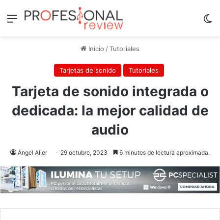
Menú
Sw
Inicio
/
Tutoriales
Tarjetas de sonido
Tutoriales
Tarjeta de sonido integrada o
dedicada: la mejor calidad de
audio
Ángel Aller
29 octubre, 2023
6 minutos de lectura aproximada.