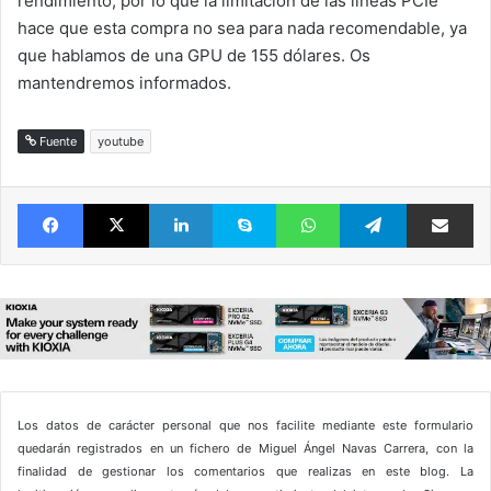
rendimiento, por lo que la limitación de las líneas PCIe
hace que esta compra no sea para nada recomendable, ya
que hablamos de una GPU de 155 dólares. Os
mantendremos informados.
Fuente
youtube
Facebook
X
LinkedIn
Skype
WhatsApp
Telegram
Comparte 
Los datos de carácter personal que nos facilite mediante este formulario
quedarán registrados en un fichero de Miguel Ángel Navas Carrera, con la
finalidad de gestionar los comentarios que realizas en este blog. La