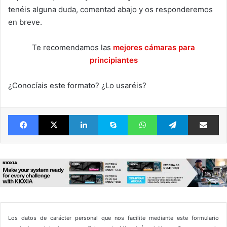
tenéis alguna duda, comentad abajo y os responderemos
en breve.
Te recomendamos las
mejores cámaras para
principiantes
¿Conocíais este formato? ¿Lo usaréis?
Facebook
X
LinkedIn
Skype
WhatsApp
Telegram
Comparte 
Los datos de carácter personal que nos facilite mediante este formulario