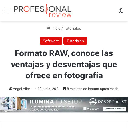
Menú
Sw
Inicio
/
Tutoriales
Software
Tutoriales
Formato RAW, conoce las
ventajas y desventajas que
ofrece en fotografía
Ángel Aller
13 junio, 2021
8 minutos de lectura aproximada.