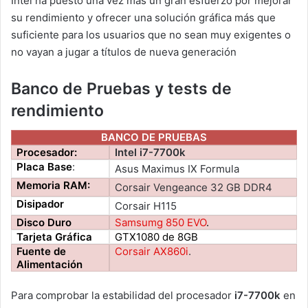
Intel ha puesto una vez más un gran esfuerzo por mejorar
su rendimiento y ofrecer una solución gráfica más que
suficiente para los usuarios que no sean muy exigentes o
no vayan a jugar a títulos de nueva generación
Banco de Pruebas y tests de
rendimiento
BANCO DE PRUEBAS
Procesador:
Intel i7-7700k
Placa Base
:
Asus Maximus IX Formula
Memoria RAM:
Corsair Vengeance 32 GB DDR4
Disipador
Corsair H115
Disco Duro
Samsumg 850 EVO
.
Tarjeta Gráfica
GTX1080 de 8GB
Fuente de
Corsair AX860i
.
Alimentación
Para comprobar la estabilidad del procesador
i7-7700k
en