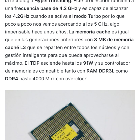
la tecnología
HyperThreading
. Este procesador funciona a
una
frecuencia base de 4.2 GHz
y es capaz de alcanzar
los
4.2GHz
cuando se activa el
modo Turbo
por lo que
poco a poco nos vamos acercando a los 5 GHz, algo
impensable hace unos años. La
memoria caché
es igual
que en las generaciones anteriores con
8 MB de memoria
caché L3
que se reparten entre todos los núcleos y con
gestión inteligente para que pueda aprovecharse al
máximo. El
TDP
asciende hasta los
91W
y su controlador
de memoria es compatible tanto con
RAM DDR3L
como
DDR4
hasta 4000 Mhz con overclock.