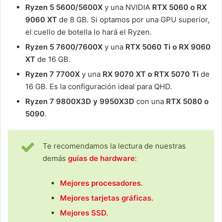
Ryzen 5 5600/5600X
y una NVIDIA
RTX 5060 o RX
9060 XT
de 8 GB. Si optamos por una GPU superior,
el cuello de botella lo hará el Ryzen.
Ryzen 5 7600/7600X
y una
RTX 5060 Ti o RX 9060
XT
de 16 GB.
Ryzen 7 7700X
y una
RX 9070 XT o RTX 5070 Ti
de
16 GB. Es la configuración ideal para QHD.
Ryzen 7 9800X3D y 9950X3D
con una
RTX 5080 o
5090
.
Te recomendamos la lectura de nuestras
demás
guías de hardware
:
Mejores procesadores.
M
ejores tarjetas gráficas.
Mejores SSD.