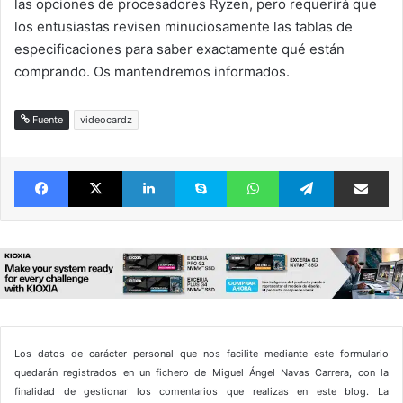
las opciones de procesadores Ryzen, pero requerirá que
los entusiastas revisen minuciosamente las tablas de
especificaciones para saber exactamente qué están
comprando. Os mantendremos informados.
Fuente
videocardz
Facebook
X
LinkedIn
Skype
WhatsApp
Telegram
Comparte 
Los datos de carácter personal que nos facilite mediante este formulario
quedarán registrados en un fichero de Miguel Ángel Navas Carrera, con la
finalidad de gestionar los comentarios que realizas en este blog. La