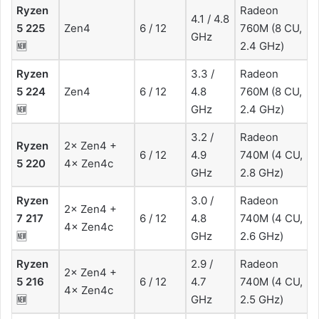
Ryzen
Radeon
4.1 / 4.8
5 225
Zen4
6 / 12
760M (8 CU,
GHz
🆕
2.4 GHz)
Ryzen
3.3 /
Radeon
5 224
Zen4
6 / 12
4.8
760M (8 CU,
🆕
GHz
2.4 GHz)
3.2 /
Radeon
Ryzen
2× Zen4 +
6 / 12
4.9
740M (4 CU,
5 220
4× Zen4c
GHz
2.8 GHz)
Ryzen
3.0 /
Radeon
2× Zen4 +
7 217
6 / 12
4.8
740M (4 CU,
4× Zen4c
🆕
GHz
2.6 GHz)
Ryzen
2.9 /
Radeon
2× Zen4 +
5 216
6 / 12
4.7
740M (4 CU,
4× Zen4c
🆕
GHz
2.5 GHz)