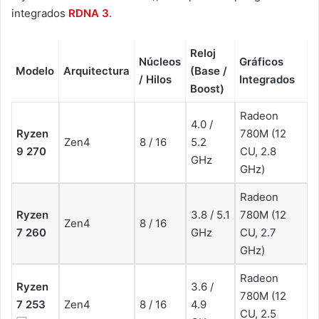
integrados
RDNA 3
.
Reloj
Núcleos
Gráficos
Modelo
Arquitectura
(Base /
/ Hilos
Integrados
Boost)
Radeon
4.0 /
Ryzen
780M (12
Zen4
8 / 16
5.2
9 270
CU, 2.8
GHz
GHz)
Radeon
Ryzen
3.8 / 5.1
780M (12
Zen4
8 / 16
7 260
GHz
CU, 2.7
GHz)
Radeon
Ryzen
3.6 /
780M (12
7 253
Zen4
8 / 16
4.9
CU, 2.5