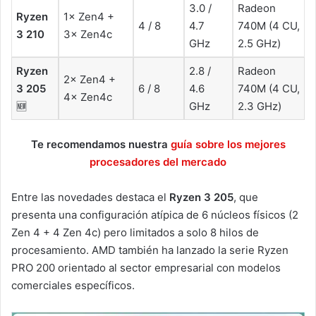
3.0 /
Radeon
Ryzen
1× Zen4 +
4 / 8
4.7
740M (4 CU,
3 210
3× Zen4c
GHz
2.5 GHz)
Ryzen
2.8 /
Radeon
2× Zen4 +
3 205
6 / 8
4.6
740M (4 CU,
4× Zen4c
🆕
GHz
2.3 GHz)
Te recomendamos nuestra
guía sobre los mejores
procesadores del mercado
Entre las novedades destaca el
Ryzen 3 205
, que
presenta una configuración atípica de 6 núcleos físicos (2
Zen 4 + 4 Zen 4c) pero limitados a solo 8 hilos de
procesamiento. AMD también ha lanzado la serie Ryzen
PRO 200 orientado al sector empresarial con modelos
comerciales específicos.