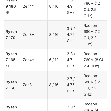
Ryzen
3.6 /
780M (12
9 180
Zen4*
8 / 16
4.9
CU, 2.5
🆕
GHz
GHz)
Radeon
3.2 /
Ryzen
680M (12
Zen3+
8 / 16
4.75
7 170
CU, 2.2
GHz
GHz)
Ryzen
3.3 /
Radeon
7 165
Zen4*
6 / 12
4.7
760M (8 CU,
🆕
GHz
2.4 GHz)
Radeon
2.7 /
Ryzen
680M (12
Zen3+
8 / 16
4.75
7 160
CU, 2.2
GHz
GHz)
Radeon
Ryzen
3.0 /
740M (4