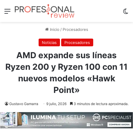
Menú
Sw
Inicio
/
Procesadores
Noticias
Procesadores
AMD expande sus líneas
Ryzen 200 y Ryzen 100 con 11
nuevos modelos «Hawk
Point»
Gustavo Gamarra
9 julio, 2026
3 minutos de lectura aproximada.