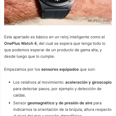
Este apartado es básico en un reloj inteligente como el
OnePlus Watch 4
, del cual se espera que tenga todo lo
que podemos esperar de un producto de gama alta, y
desde luego que lo cumple.
Empezamos por los
sensores equipados
que son:
Los relativos al movimiento:
a
celeración
y g
iroscopio
para detectar pasos, por ejemplo y detección de
caídas.
Sensor
g
eomagnético
y de p
resión de aire
para
indicarnos la orientación de la brújula, altura respecto
al nivel del mar y presión atmosférica.