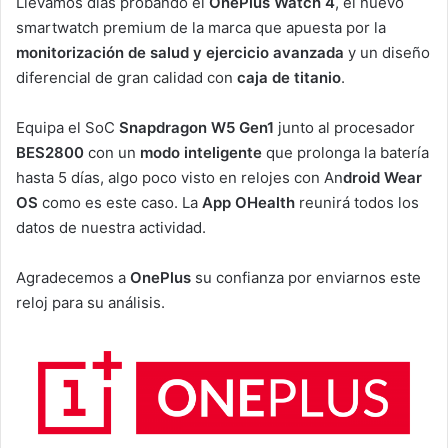
Llevamos días probando el
OnePlus Watch 4
, el nuevo
smartwatch premium de la marca que apuesta por la
monitorización de salud y ejercicio avanzada
y un diseño
diferencial de gran calidad con
caja de titanio
.
Equipa el SoC
Snapdragon W5 Gen1
junto al procesador
BES2800
con un
modo inteligente
que prolonga la batería
hasta 5 días, algo poco visto en relojes con An
droid Wear
OS
como es este caso. La
App OHealth
reunirá todos los
datos de nuestra actividad.
Agradecemos a
OnePlus
su confianza por enviarnos este
reloj para su análisis.