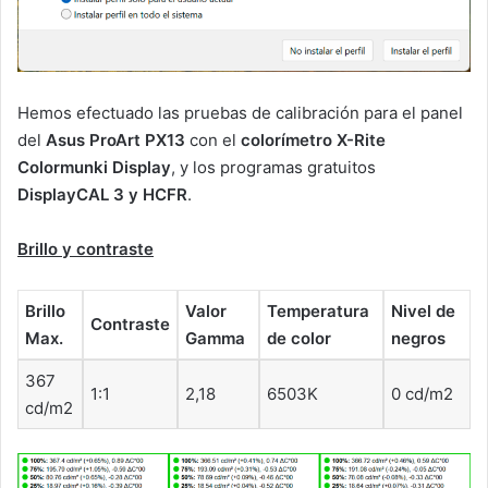
Hemos efectuado las pruebas de calibración para el panel
del
Asus ProArt PX13
con el
colorímetro X-Rite
Colormunki Display
, y los programas gratuitos
DisplayCAL 3 y HCFR
.
Brillo y contraste
Brillo
Valor
Temperatura
Nivel de
Contraste
Max.
Gamma
de color
negros
367
1:1
2,18
6503K
0 cd/m2
cd/m2