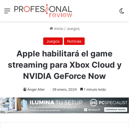
Menú
Sw
Inicio
/
Juegos
Juegos
Noticias
Apple habilitará el game
streaming para Xbox Cloud y
NVIDIA GeForce Now
Ángel Aller
26 enero, 2024
1 minuto leído