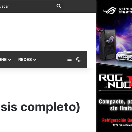
Buscar
Barra lateral
Switch skin
ONE
REDES
isis completo)