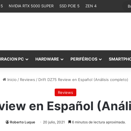
 5
NVIDIA RTX 5000 SUPER
SSD PCIE 5
ZEN 4
URACION PC
HARDWARE
PERIFÉRICOS
SMARTPH
Inicio
/
Reviews
/
Drift DZ75 Review en Español (Análisis completo)
Reviews
view en Español (Anál
Roberto Luque
20 julio, 2021
6 minutos de lectura aproximada.