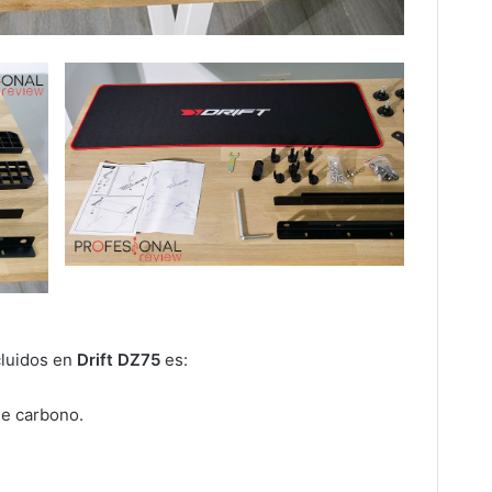
cluidos en
Drift DZ75
es:
de carbono.