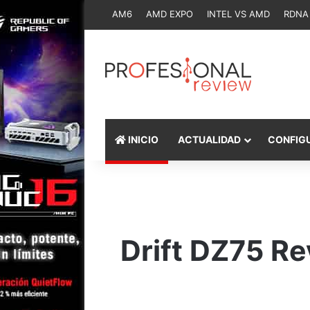
AM6
AMD EXPO
INTEL VS AMD
RDNA
INICIO
ACTUALIDAD
CONFIG
Drift DZ75 Re