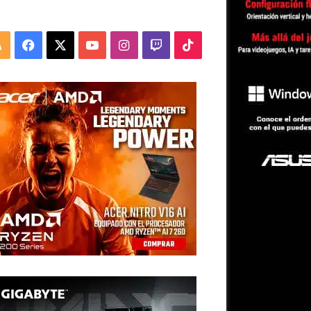
RSS
Facebook
X
YouTube
Instagram
Twitch
TikTok