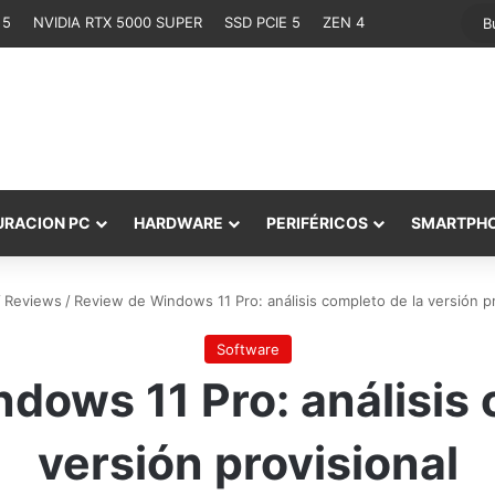
 5
NVIDIA RTX 5000 SUPER
SSD PCIE 5
ZEN 4
URACION PC
HARDWARE
PERIFÉRICOS
SMARTPH
/
Reviews
/
Review de Windows 11 Pro: análisis completo de la versión pr
Software
dows 11 Pro: análisis 
versión provisional