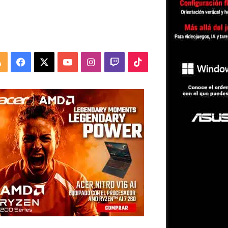
RSS
Facebook
X
YouTube
Instagram
Twitch
TikTok