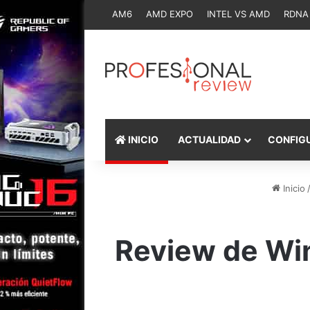
AM6
AMD EXPO
INTEL VS AMD
RDNA
INICIO
ACTUALIDAD
CONFIG
Inicio
Review de Win