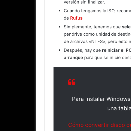
versión sin finalizar.
Cuando tengamos la ISO, recom
de
Rufus
.
Simplemente, tenemos que
sele
pendrive como unidad de destin
de archivos «NTFS», pero esto n
Después, hay que
reiniciar el P
arranque
para que se inicie des
Para instalar Windows
una tabl
Cómo convertir disco 