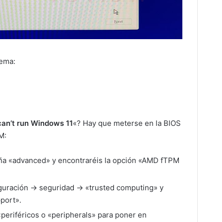
tema:
 can’t run Windows 11
«? Hay que meterse en la BIOS
M:
taña «advanced» y encontraréis la opción «AMD fTPM
guración -> seguridad -> «trusted computing» y
port».
 «periféricos o «peripherals» para poner en