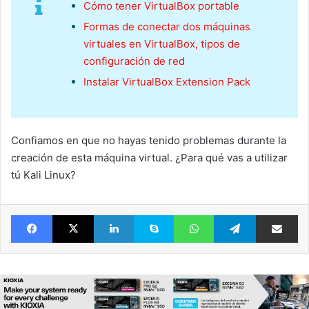
Cómo tener VirtualBox portable
Formas de conectar dos máquinas
virtuales en VirtualBox, tipos de
configuración de red
Instalar VirtualBox Extension Pack
Confiamos en que no hayas tenido problemas durante la
creación de esta máquina virtual. ¿Para qué vas a utilizar
tú Kali Linux?
Facebook
X
LinkedIn
Skype
WhatsApp
Telegram
Comparte 