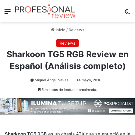
Menú
Sw
Inicio
/
Reviews
Reviews
Sharkoon TG5 RGB Review en
Español (Análisis completo)
Miguel Ángel Navas
14 mayo, 2018
5 minutos de lectura aproximada.
Sharkoon TG5 RGB
es un chasis ATX que se anunció en la