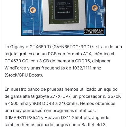
La Gigabyte GTX660 Ti (GV-N66TOC-3GD) se trata de una
tarjeta gráfica con un PCB con formato ATX, idéntico al
GTX670 OC, con 3 GB de memoria GDDR5, disipador
WindForce y unas frecuencias de 1032/1111 mhz
(Stock/GPU Boost).
En nuestro banco de pruebas hemos utilizado un equipo
de gama alta Gigabyte Z77X-UP7, un procesador i5 3570K
a 4500 mhz y 8GB DDR3 a 2400mhz. Hemos obtenidos
una muy puntuación en programas sintéticos:
3dMARK11 P8541 y Heaven DX11 2554 pts. Jugando
también hemos probado juegos como Battlefield 3