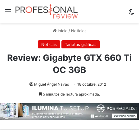
Menú
Sw
Inicio
/
Noticias
Noticias
Tarjetas gráficas
Review: Gigabyte GTX 660 Ti
OC 3GB
Miguel Ángel Navas
18 octubre, 2012
5 minutos de lectura aproximada.