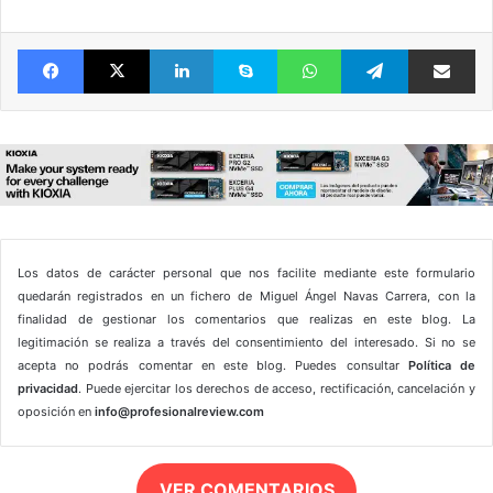
Facebook
X
LinkedIn
Skype
WhatsApp
Telegram
Comparte 
Los datos de carácter personal que nos facilite mediante este formulario
quedarán registrados en un fichero de Miguel Ángel Navas Carrera, con la
finalidad de gestionar los comentarios que realizas en este blog. La
legitimación se realiza a través del consentimiento del interesado. Si no se
acepta no podrás comentar en este blog. Puedes consultar
Política de
privacidad
. Puede ejercitar los derechos de acceso, rectificación, cancelación y
oposición en
info@profesionalreview.com
VER COMENTARIOS