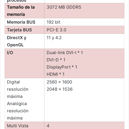
procesos
Tamaño de la
3072 MB GDDR5
memoría
Memoria BUS
192 bit
Tarjeta BUS
PCI-E 3.0
DirectX y
11 y 4.2
OpenGL
I/O
Dual-link DVI-I * 1
DVI-D * 1
DisplayPort * 1
HDMI * 1
Digital
2560 x 1600
resolución
2048 x 1536
máxima
Analógica
resolución
máxima
Multi Vista
4