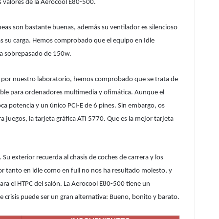
s valores de la Aerocool E80-500.
neas son bastante buenas, además su ventilador es silencioso
más su carga. Hemos comprobado que el equipo en Idle
ha sobrepasado de 150w.
 por nuestro laboratorio, hemos comprobado que se trata de
le para ordenadores multimedia y ofimática. Aunque el
ca potencia y un único PCI-E de 6 pines. Sin embargo, os
egos, la tarjeta gráfica ATI 5770. Que es la mejor tarjeta
 Su exterior recuerda al chasis de coches de carrera y los
or tanto en idle como en full no nos ha resultado molesto, y
ara el HTPC del salón. La Aerocool E80-500 tiene un
e crisis puede ser un gran alternativa: Bueno, bonito y barato.