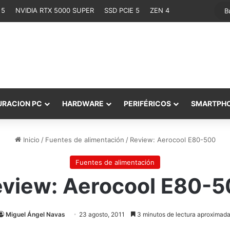
 5
NVIDIA RTX 5000 SUPER
SSD PCIE 5
ZEN 4
URACION PC
HARDWARE
PERIFÉRICOS
SMARTPH
Inicio
/
Fuentes de alimentación
/
Review: Aerocool E80-500
Fuentes de alimentación
view: Aerocool E80-
Miguel Ángel Navas
23 agosto, 2011
3 minutos de lectura aproximada