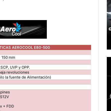
TICAS AEROCOOL E80-500
x 150 mm
 SCP, UVP y OPP.
baja revoluciones
ólo la fuente de Alimentación)
 pines
PS12V
ex + FDD
A