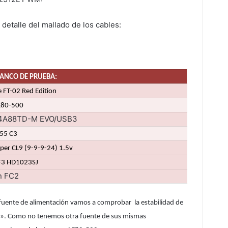
detalle del mallado de los cables:
ANCO DE PRUEBA:
e FT-02 Red Edition
E80-500
4A88TD-M EVO/USB3
55 C3
niper CL9 (9-9-9-24) 1.5v
F3 HD1023SJ
n FC2
 fuente de alimentación vamos a comprobar la estabilidad de
k». Como no tenemos otra fuente de sus mismas