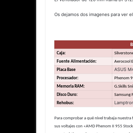
Os dejamos dos imagenes para ver el 
B
Caja:
Silverston
Fuente Alimentación:
Aerocool 
ASUS M
Placa Base
Procesador:
Phenom 9
Memoria RAM:
G.Skills S
Disco Duro:
Samsung 
Lamptro
Rehobus:
Para comprobar a qué nivel trabaja nuestra
sus voltajes con «AMD Phenom II 955 Stoc