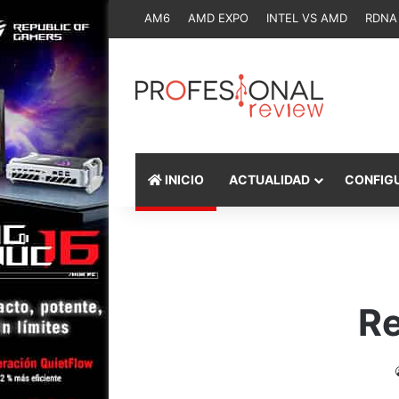
AM6
AMD EXPO
INTEL VS AMD
RDNA
INICIO
ACTUALIDAD
CONFIG
Re