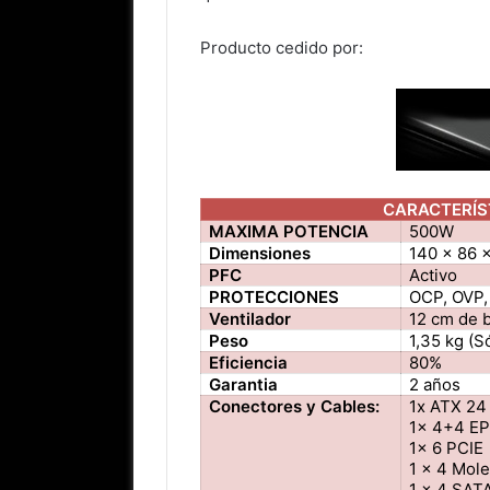
Producto cedido por:
CARACTERÍS
MAXIMA POTENCIA
500W
Dimensiones
140 x 86 
PFC
Activo
PROTECCIONES
OCP, OVP,
Ventilador
12 cm de 
Peso
1,35 kg (S
Eficiencia
80%
Garantia
2 años
Conectores y Cables:
1x ATX 24
1x 4+4 E
1x 6 PCIE
1 x 4 Mol
1 x 4 SAT