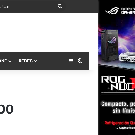
Buscar
Barra lateral
Switch skin
ONE
REDES
500
.