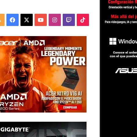
RSS
Facebook
X
YouTube
Instagram
Twitch
TikTok