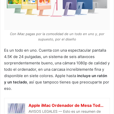
Con iMac pagas por la comodidad de un todo en uno y, por
supuesto, por el diseño
Es un todo en uno. Cuenta con una espectacular pantalla
4.5K de 24 pulgadas, un sistema de seis altavoces
sorprendentemente bueno, una cámara 1080p de calidad y
todo el ordenador, en una carcasa increíblemente fina y
disponible en siete colores. Apple hasta
incluye un ratón
y un teclado
, así que tampoco tienes que preocuparte por
eso.
Apple iMac Ordenador de Mesa Todo en uno con Chip M4, CPU y GPU de 8 núcleos: diseñado para Apple Intelligence, Pantalla Retina de 24″, 16 GB de Memoria unificada, SSD de 256 GB - Plata
AVISOS LEGALES — Esto es un resumen de