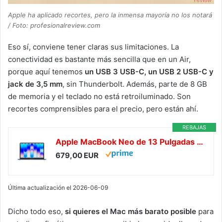
Apple ha aplicado recortes, pero la inmensa mayoría no los notará
/ Foto: profesionalreview.com
Eso sí, conviene tener claras sus limitaciones. La
conectividad es bastante más sencilla que en un Air,
porque aquí tenemos
un USB 3 USB-C, un USB 2 USB-C y
jack de 3,5 mm
, sin Thunderbolt. Además, parte de 8 GB
de memoria y el teclado no está retroiluminado. Son
recortes comprensibles para el precio, pero están ahí.
REBAJAS
Apple MacBook Neo de 13 Pulgadas con Chip A18 Pro: diseñado para Apple Intelligence, Pantalla Liquid Retina, 256 GB de Almacenamiento SSD, cámara FaceTime HD a 1080p, Teclado español; Índigo
679,00 EUR
Última actualización el 2026-06-09
Dicho todo eso,
si quieres el Mac más barato posible
para