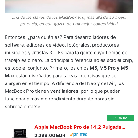
Una de las claves de los MacBook Pro, más allá de su mayor
potencia, es que gozan de una mejor conectividad
Entonces, ¿para quién es? Para desarrolladores de
software, editores de vídeo, fotógrafos, productores
musicales y artistas 3D. Es para la gente cuyo tiempo de
trabajo
es
dinero. La principal diferencia no es solo el chip,
es todo el conjunto. Primero, los chips
M5, M5 Pro y M5
Max
están diseñados para tareas intensivas que se
alargan en el tiempo. A diferencia del Neo y del Air, los
MacBook Pro tienen
ventiladores
, por lo que pueden
funcionar a máximo rendimiento durante horas sin
sobrecalentarse.
REBAJAS
Apple MacBook Pro de 14,2 Pulgadas portátil con Chip M5 Pro: Pantalla Liquid Retina, CPU de 15 núcleos y GPU de 16 núcleos, 24 GB Memoria unificada, 1 TB de SSD, Teclado español; Negro Espacial
2.299,00 EUR