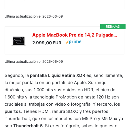
Última actualización el 2026-06-09
REBAJAS
Apple MacBook Pro de 14,2 Pulgadas portátil con Chip M5 Pro: Pantalla Liquid Retina, CPU de 18 núcleos y GPU de 20 núcleos, 24 GB Memoria unificada, 2 TB de SSD, Teclado español; Negro Espacial
2.999,00 EUR
Última actualización el 2026-06-09
Segundo, la
pantalla Liquid Retina XDR
es, sencillamente,
la mejor pantalla en un portátil de Apple. Su rango
dinámico, sus 1.000 nits sostenidos en HDR, el pico de
1.600 nits y la tecnología ProMotion de hasta 120 Hz son
cruciales si trabajas con vídeo o fotografía. Y tercero, los
puertos
. Tienes HDMI, ranura SDXC y tres puertos
Thunderbolt, que en los modelos con M5 Pro y M5 Max ya
son
Thunderbolt 5
. Si eres fotógrafo, sabes lo que esto