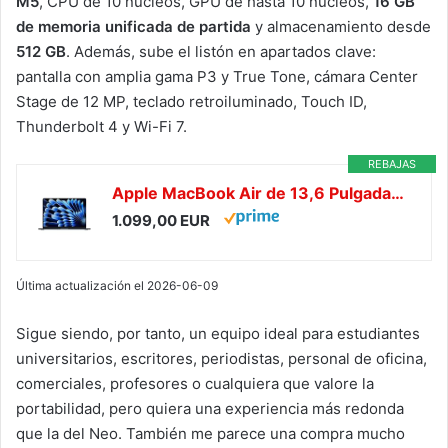
M5
, CPU de 10 núcleos, GPU de hasta 10 núcleos,
16 GB
de memoria unificada de partida
y almacenamiento desde
512 GB
. Además, sube el listón en apartados clave:
pantalla con amplia gama P3 y True Tone, cámara Center
Stage de 12 MP, teclado retroiluminado, Touch ID,
Thunderbolt 4 y Wi-Fi 7.
REBAJAS
Apple MacBook Air de 13,6 Pulgadas con Chip M5: Pantalla Liquid Retina, CPU de 10 núcleos, GPU de 8 núcleos, 16 GB de Memoria unificada, 512 GB de SSD, Wi-Fi 7,Teclado español; Medianoche
1.099,00 EUR
Última actualización el 2026-06-09
Sigue siendo, por tanto, un equipo ideal para estudiantes
universitarios, escritores, periodistas, personal de oficina,
comerciales, profesores o cualquiera que valore la
portabilidad, pero quiera una experiencia más redonda
que la del Neo. También me parece una compra mucho