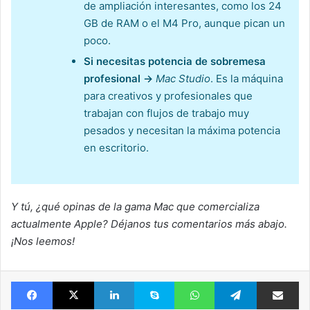
de ampliación interesantes, como los 24
GB de RAM o el M4 Pro, aunque pican un
poco.
Si necesitas potencia de sobremesa
profesional →
Mac Studio
. Es la máquina
para creativos y profesionales que
trabajan con flujos de trabajo muy
pesados y necesitan la máxima potencia
en escritorio.
Y tú, ¿qué opinas de la gama Mac que comercializa
actualmente Apple? Déjanos tus comentarios más abajo.
¡Nos leemos!
Facebook
X
LinkedIn
Skype
WhatsApp
Telegram
Comparte 