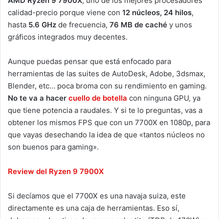
AMD Ryzen 9 7900X
, uno de los mejores procesadores
calidad-precio porque viene con
12 núcleos, 24 hilos
,
hasta
5.6 GHz
de frecuencia,
76 MB de caché
y unos
gráficos integrados muy decentes.
Aunque puedas pensar que está enfocado para
herramientas de las suites de AutoDesk, Adobe, 3dsmax,
Blender, etc… poca broma con su rendimiento en gaming.
No te va a hacer
cuello de botella
con ninguna GPU, ya
que tiene potencia a raudales. Y si te lo preguntas, vas a
obtener los mismos FPS que con un 7700X en 1080p, para
que vayas desechando la idea de que «tantos núcleos no
son buenos para gaming».
Review del Ryzen 9 7900X
Si decíamos que el 7700X es una navaja suiza, este
directamente es una caja de herramientas. Eso sí,