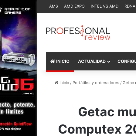
AM6
AMD EXPO
INTEL VS AMD
RDNA
INICIO
ACTUALIDAD
CONFIG
Inicio
/
Portátiles y ordenadores
/
Getac 
Getac mu
Computex 202