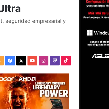
Ultra
st, seguridad empresarial y
RSS
Facebook
X
YouTube
Instagram
Twitch
TikTok