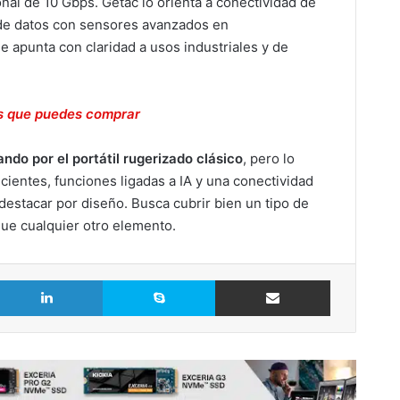
al de 10 Gbps. Getac lo orienta a conectividad de
 de datos con sensores avanzados en
le apunta con claridad a usos industriales y de
es que puedes comprar
ndo por el portátil rugerizado clásico
, pero lo
ecientes, funciones ligadas a IA y una conectividad
destacar por diseño. Busca cubrir bien un tipo de
que cualquier otro elemento.
LinkedIn
Skype
Comparte vía Email