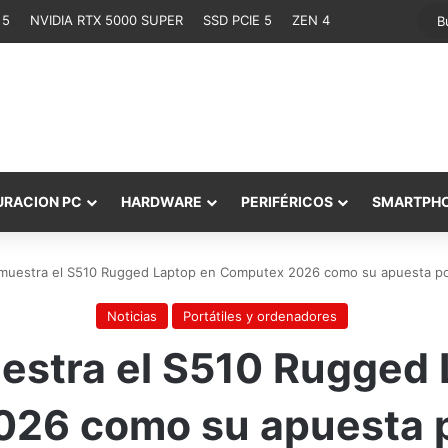
 5
NVIDIA RTX 5000 SUPER
SSD PCIE 5
ZEN 4
URACION PC
HARDWARE
PERIFÉRICOS
SMARTPH
muestra el S510 Rugged Laptop en Computex 2026 como su apuesta por el
Noticias
Portátiles y ordenadores
estra el S510 Rugged 
6 como su apuesta po