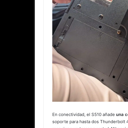
En conectividad, el S510 añade
una c
soporte para hasta dos Thunderbolt 4