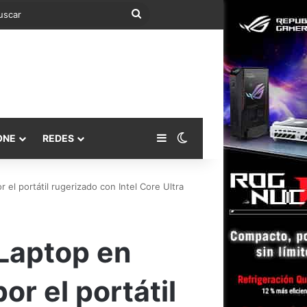
Buscar
Barra lateral
Switch skin
ONE
REDES
 portátil rugerizado con Intel Core Ultra
Laptop en
r el portátil