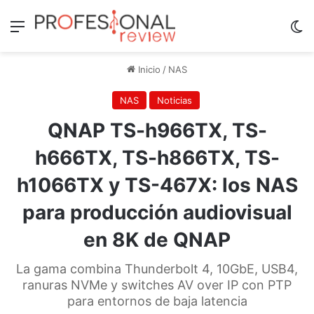
Menú
Sw
Inicio
/
NAS
NAS
Noticias
QNAP TS-h966TX, TS-
h666TX, TS-h866TX, TS-
h1066TX y TS-467X: los NAS
para producción audiovisual
en 8K de QNAP
La gama combina Thunderbolt 4, 10GbE, USB4,
ranuras NVMe y switches AV over IP con PTP
para entornos de baja latencia