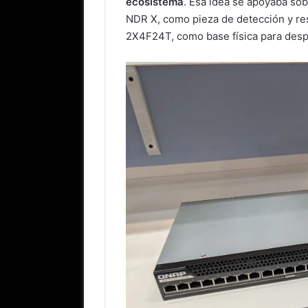
ecosistema
. Esa idea se apoyaba so
NDR X, como pieza de detección y re
2X4F24T, como base física para desp