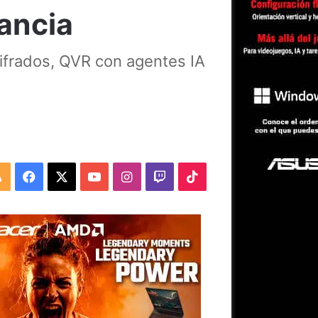
lancia
ifrados, QVR con agentes IA
RSS
Facebook
X
YouTube
Instagram
Twitch
TikTok