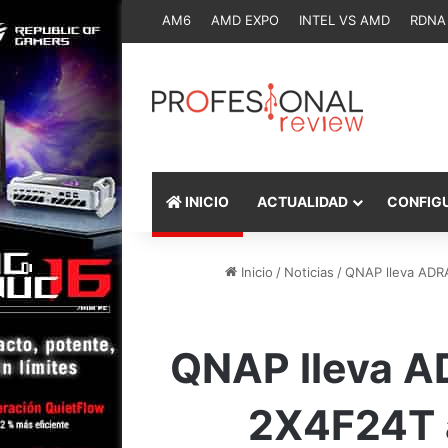
AM6
AMD EXPO
INTEL VS AMD
RDNA
INICIO
ACTUALIDAD
CONFIG
Inicio
/
Noticias
/
QNAP lleva ADRA
QNAP lleva A
2X4F24T a