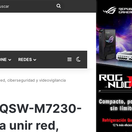
Buscar
Barra lateral
Switch skin
ONE
REDES
, ciberseguridad y videovigilancia
ch QSW-M7230-
 unir red,