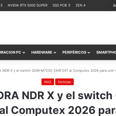
 5
NVIDIA RTX 5000 SUPER
SSD PCIE 5
ZEN 4
URACION PC
HARDWARE
PERIFÉRICOS
SMARTPH
 NDR X y el switch QSW-M7230-2X4F24T al Computex 2026 para unir red
NAS
Noticias
DRA NDR X y el swit
l Computex 2026 para