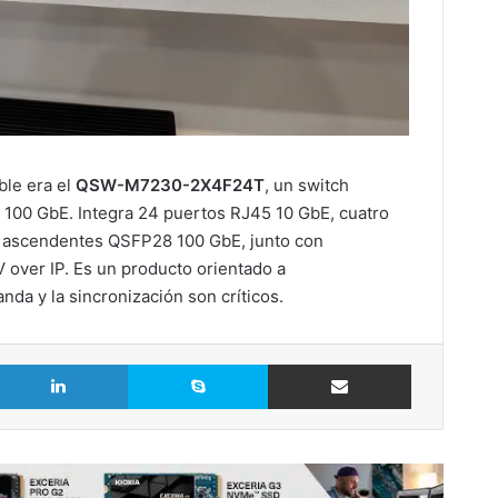
ble era el
QSW-M7230-2X4F24T
, un switch
 100 GbE. Integra 24 puertos RJ45 10 GbE, cuatro
 ascendentes QSFP28 100 GbE, junto con
over IP. Es un producto orientado a
nda y la sincronización son críticos.
LinkedIn
Skype
Comparte vía Email