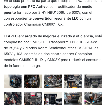
En el lado primario (la parte que trabaja con AC) utiliza una
topología con PFC Activo,
con rectificador de
medio
puente
formado por 2 HY HBU1506U de 600V, con el
correspondiente
convertidor resonante LLC
con un
controlador Champion CM6901T6X.
El
APFC
encargado de mejorar el rizado y eficiencia
, está
compuesto por 1 MOSFET Transphorm TP65H035G4WS
de 29,5A y 2 diodos Rohm Semiconductor SCS310AH de
650V y 10A, además de dos controladores Champion
modelos CM6502UHHX y CM03X para reducir el consumo
de la fuente sin carga.