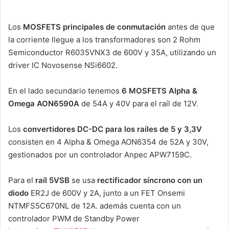
Los
MOSFETS principales de conmutación
antes de que
la corriente llegue a los transformadores son 2 Rohm
Semiconductor R6035VNX3 de 600V y 35A, utilizando un
driver IC Novosense NSi6602.
En el lado secundario tenemos
6 MOSFETS Alpha &
Omega AON6590A
de 54A y 40V para el raíl de 12V.
Los
convertidores DC-DC para los raíles de 5 y 3,3V
consisten en 4 Alpha & Omega AON6354 de 52A y 30V,
gestionados por un controlador Anpec APW7159C.
Para el
raíl 5VSB
se usa
rectificador síncrono con un
diodo
ER2J de 600V y 2A, junto a un FET Onsemi
NTMFS5C670NL de 12A. además cuenta con un
controlador PWM de Standby Power