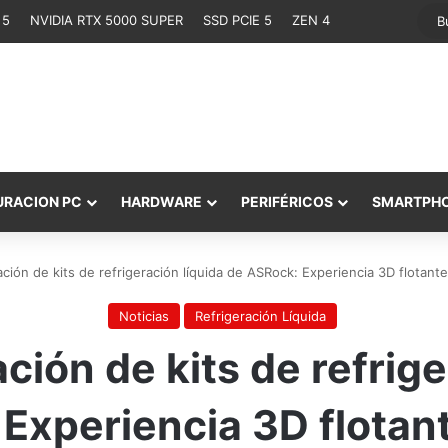
 5
NVIDIA RTX 5000 SUPER
SSD PCIE 5
ZEN 4
URACION PC
HARDWARE
PERIFÉRICOS
SMARTPH
ión de kits de refrigeración líquida de ASRock: Experiencia 3D flotante
Noticias
Refrigeración Líquida
ión de kits de refrige
Experiencia 3D flotant