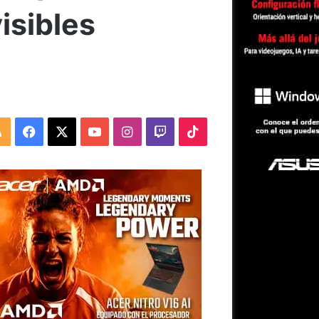
isibles
RSS
Facebook
X
YouTube
Instagram
Twitch
TikTok