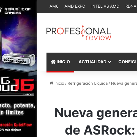
AM6
AMD EXPO
INTEL VS AMD
RDNA
INICIO
ACTUALIDAD
CONFIG
Inicio
/
Refrigeración Líquida
/
Nueva generac
Nueva generac
de ASRock: 