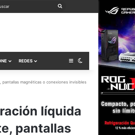
Buscar
Barra lateral
Switch skin
ONE
REDES
, pantallas magnéticas o conexiones invisibles
ración líquida
e, pantallas