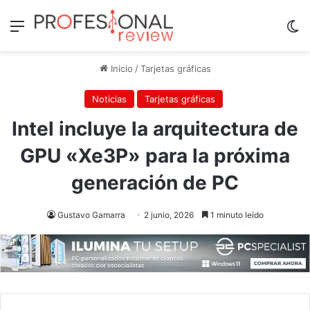
Menú
Sw
Inicio
/
Tarjetas gráficas
Noticias
Tarjetas gráficas
Intel incluye la arquitectura de
GPU «Xe3P» para la próxima
generación de PC
Gustavo Gamarra
2 junio, 2026
1 minuto leído