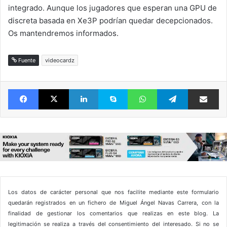
integrado. Aunque los jugadores que esperan una GPU de
discreta basada en Xe3P podrían quedar decepcionados.
Os mantendremos informados.
Fuente
videocardz
Facebook
X
LinkedIn
Skype
WhatsApp
Telegram
Comparte 
Los datos de carácter personal que nos facilite mediante este formulario
quedarán registrados en un fichero de Miguel Ángel Navas Carrera, con la
finalidad de gestionar los comentarios que realizas en este blog. La
legitimación se realiza a través del consentimiento del interesado. Si no se