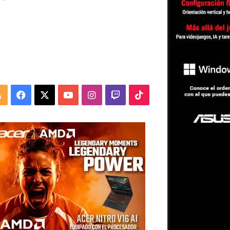
RSS
Facebook
X
YouTube
Instagram
Twitch
TikTok