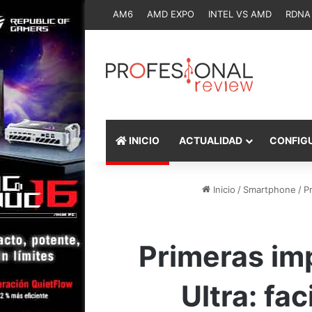
AM6
AMD EXPO
INTEL VS AMD
RDNA
INICIO
ACTUALIDAD
CONFIG
Inicio
/
Smartphone
/
P
Primeras im
Ultra: fac