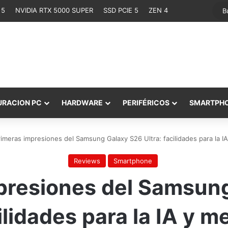
 5
NVIDIA RTX 5000 SUPER
SSD PCIE 5
ZEN 4
URACION PC
HARDWARE
PERIFÉRICOS
SMARTPH
rimeras impresiones del Samsung Galaxy S26 Ultra: facilidades para la IA
Reviews
Smartphone
presiones del Samsun
ilidades para la IA y m