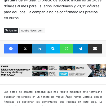
gratuita de 14 días
. El precio de acceso inicial es de 24,99
dólares al mes para usuarios individuales y 29,99 dólares
para equipos. La compañía no ha confirmado los precios
en euros.
Fuente
Adobe Newsroom
Facebook
X
LinkedIn
Skype
WhatsApp
Telegram
Comparte 
Los datos de carácter personal que nos facilite mediante este formulario
quedarán registrados en un fichero de Miguel Ángel Navas Carrera, con la
finalidad de gestionar los comentarios que realizas en este blog. La