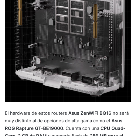
El hardware de estos routers
Asus ZenWiFi BQ16
no será
muy distinto al de opciones de alta gama como el
Asus
ROG Rapture GT-BE19000
. Cuenta con una
CPU Quad-
Core, 2 GB de RAM
y memoria flash de
256 MB para el