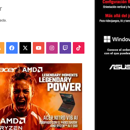
r
ada.
RSS
Facebook
X
YouTube
Instagram
Twitch
TikTok