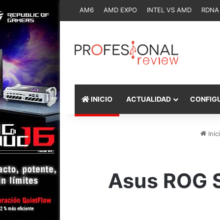
AM6
AMD EXPO
INTEL VS AMD
RDNA
INICIO
ACTUALIDAD
CONFIG
Inic
Asus ROG S