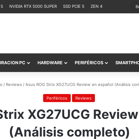
 5
NVIDIA RTX 5000 SUPER
SSD PCIE 5
ZEN 4
URACION PC
HARDWARE
PERIFÉRICOS
SMARTPH
io
/
Reviews
/
Asus ROG Strix XG27UCG Review en español (Análisis com
Periféricos
Reviews
trix XG27UCG Review
(Análisis completo)