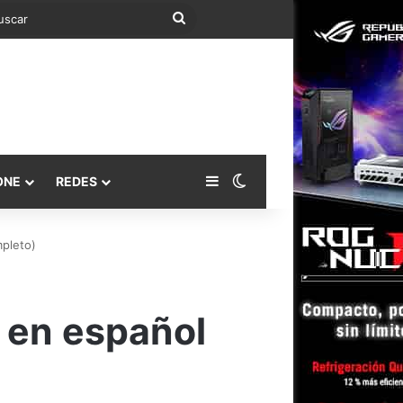
Buscar
Barra lateral
Switch skin
ONE
REDES
pleto)
 en español