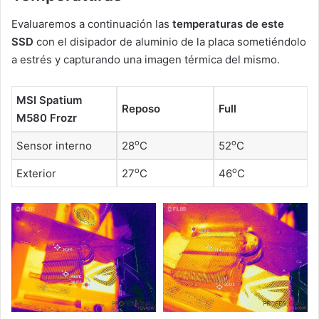
Evaluaremos a continuación las
temperaturas de este
SSD
con el disipador de aluminio de la placa sometiéndolo
a estrés y capturando una imagen térmica del mismo.
MSI Spatium
Reposo
Full
M580 Frozr
o
o
Sensor interno
28
C
52
C
o
o
Exterior
27
C
46
C