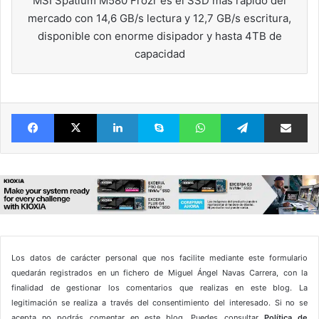
MSI Spatium M580 Frozr es el SSD más rápido del
mercado con 14,6 GB/s lectura y 12,7 GB/s escritura,
disponible con enorme disipador y hasta 4TB de
capacidad
Facebook
X
LinkedIn
Skype
WhatsApp
Telegram
Comparte 
Los datos de carácter personal que nos facilite mediante este formulario
quedarán registrados en un fichero de Miguel Ángel Navas Carrera, con la
finalidad de gestionar los comentarios que realizas en este blog. La
legitimación se realiza a través del consentimiento del interesado. Si no se
acepta no podrás comentar en este blog. Puedes consultar
Política de