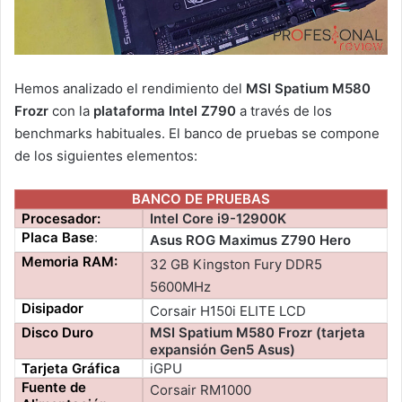
Hemos analizado el rendimiento del
MSI Spatium M580
Frozr
con la
plataforma Intel Z790
a través de los
benchmarks habituales. El banco de pruebas se compone
de los siguientes elementos:
BANCO DE PRUEBAS
Procesador:
Intel Core i9-12900K
Placa Base
:
Asus ROG Maximus Z790 Hero
Memoria RAM:
32 GB Kingston Fury DDR5
5600MHz
Disipador
Corsair H150i ELITE LCD
Disco Duro
MSI Spatium M580 Frozr (tarjeta
expansión Gen5 Asus)
Tarjeta Gráfica
iGPU
Fuente de
Corsair RM1000