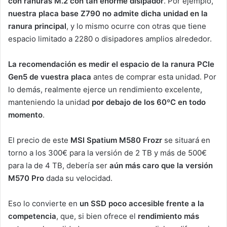
con ranuras M.2
con tan enorme disipador
. Por ejemplo,
nuestra placa base Z790 no admite dicha unidad
en la
ranura principal
, y lo mismo ocurre con otras que tiene
espacio limitado a 2280 o disipadores amplios alrededor.
La recomendación es medir el espacio de la ranura PCIe
Gen5 de vuestra placa
antes de comprar esta unidad. Por
lo demás, realmente ejerce un rendimiento excelente,
manteniendo la unidad
por debajo de los 60ºC en todo
momento
.
El precio de este
MSI Spatium M580 Frozr
se situará en
torno a los 300€ para la versión de 2 TB y más de 500€
para la de 4 TB, debería ser
aún más caro que la versión
M570 Pro
dada su velocidad.
Eso lo convierte en
un SSD poco accesible frente a la
competencia
, que, si bien ofrece el
rendimiento más