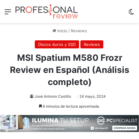
Menú
Sw
Inicio
/
Reviews
Discos duros y SSD
Reviews
MSI Spatium M580 Frozr
Review en Español (Análisis
completo)
José Antonio Castillo
24 mayo, 2024
6 minutos de lectura aproximada.