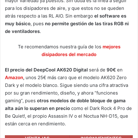
mayor variedad ya puestos. Sin duda es la línea a seguir
para los disipadores de aire, y que estos no se queden
atrás respecto a las RL AIO. Sin embargo
el software es
muy básico
, pues
no permite gestión de las tiras RGB ni
de ventiladores
.
Te recomendamos nuestra guía de los
mejores
disipadores del mercado
El precio del DeepCool AK620 Digital
será de
90€
en
Amazon
,
unos 25€ más caro que el modelo AK620 Zero
Dark y el modelo blanco. Sigue siendo una cifra atractiva
por su gran rendimiento, diseño, y ahora “funciones
gaming”, pues
otros modelos de doble bloque de gama
alta aún lo superan en precio
como el Dark Rock 4 Pro de
Be Quiet!, el propio Assassin IV o el Noctua NH-D15, que
están cerca en rendimiento.