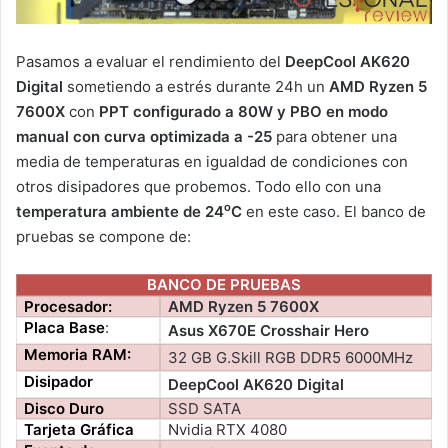
Pasamos a evaluar el rendimiento del
DeepCool AK620
Digital
sometiendo a estrés durante 24h un
AMD Ryzen 5
7600X
con
PPT configurado a 80W y PBO en modo
manual con curva optimizada a -25
para obtener una
media de temperaturas en igualdad de condiciones con
otros disipadores que probemos. Todo ello con una
o
temperatura ambiente de 24
C
en este caso. El banco de
pruebas se compone de:
BANCO DE PRUEBAS
Procesador:
AMD Ryzen 5 7600X
Placa Base
:
Asus X670E Crosshair Hero
Memoria RAM:
32 GB G.Skill RGB DDR5 6000MHz
Disipador
DeepCool AK620 Digital
Disco Duro
SSD SATA
Tarjeta Gráfica
Nvidia RTX 4080