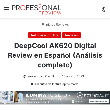
Menú
Sw
Inicio
/
Reviews
Refrigeración Aire
Reviews
DeepCool AK620 Digital
Review en Español (Análisis
completo)
José Antonio Castillo
18 agosto, 2023
6 minutos de lectura aproximada.