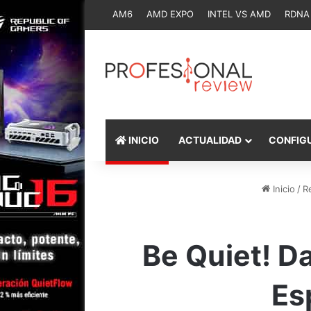
AM6
AMD EXPO
INTEL VS AMD
RDNA
INICIO
ACTUALIDAD
CONFIG
Inicio
/
R
Be Quiet! D
Es