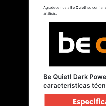
Agradecemos a
Be Quiet!
su confianz
análisis.
Be Quiet! Dark Pow
características técn