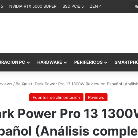
 5
NVIDIA RTX 5000 SUPER
SSD PCIE 5
ZEN 4
URACION PC
HARDWARE
PERIFÉRICOS
SMARTPH
eviews
/
Be Quiet! Dark Power Pro 13 1300W Review en Español (Análisi
Fuentes de alimentación
Reviews
ark Power Pro 13 130
pañol (Análisis comple