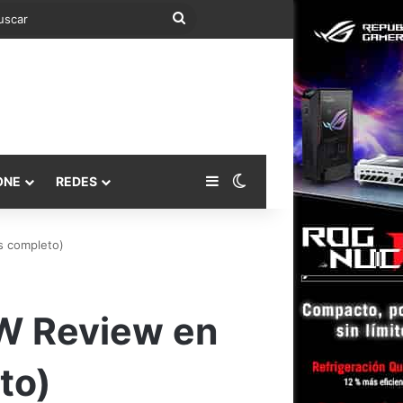
Buscar
Barra lateral
Switch skin
ONE
REDES
s completo)
0W Review en
to)