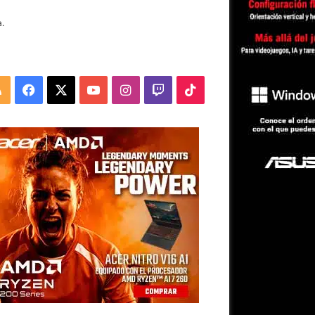
.
RSS
Facebook
X
YouTube
Instagram
Twitch
TikTok