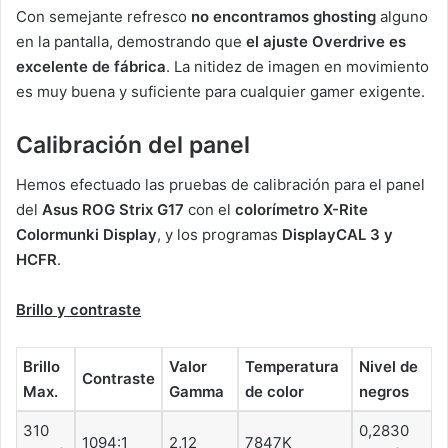
Con semejante refresco
no encontramos ghosting
alguno
en la pantalla, demostrando que
el ajuste Overdrive es
excelente de fábrica
. La nitidez de imagen en movimiento
es muy buena y suficiente para cualquier gamer exigente.
Calibración del panel
Hemos efectuado las pruebas de calibración para el panel
del
Asus ROG Strix G17
con el
colorímetro X-Rite
Colormunki Display
, y los programas
DisplayCAL 3 y
HCFR
.
Brillo y contraste
Brillo
Valor
Temperatura
Nivel de
Contraste
Max.
Gamma
de color
negros
310
0,2830
1094:1
2,12
7847K