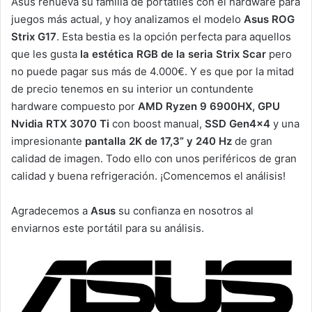
Asus renueva su familia de portátiles con el hardware para
juegos más actual, y hoy analizamos el modelo
Asus ROG
Strix G17
. Esta bestia es la opción perfecta para aquellos
que les gusta
la estética RGB de la seria Strix Scar
pero
no puede pagar sus más de 4.000€. Y es que por la mitad
de precio tenemos en su interior un contundente
hardware compuesto por
AMD Ryzen 9 6900HX, GPU
Nvidia RTX 3070 Ti
con boost manual,
SSD Gen4x4
y una
impresionante
pantalla 2K de 17,3” y 240 Hz
de gran
calidad de imagen. Todo ello con unos periféricos de gran
calidad y buena refrigeración. ¡Comencemos el análisis!
Agradecemos a
Asus
su confianza en nosotros al
enviarnos este portátil para su análisis.