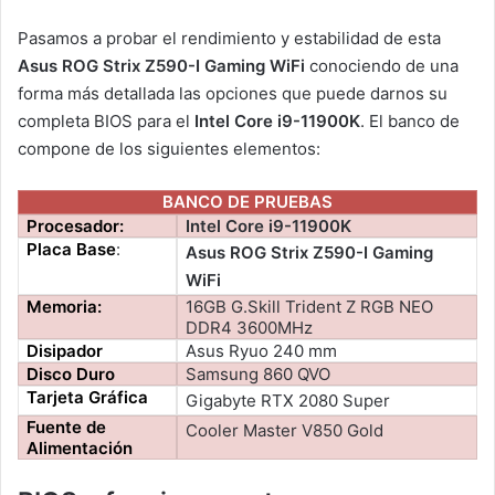
Pasamos a probar el rendimiento y estabilidad de esta
Asus ROG Strix Z590-I Gaming WiFi
conociendo de una
forma más detallada las opciones que puede darnos su
completa BIOS para el
Intel Core i9-11900K
. El banco de
compone de los siguientes elementos:
BANCO DE PRUEBAS
Procesador:
Intel Core i9-11900K
Placa Base
:
Asus ROG Strix Z590-I Gaming
WiFi
Memoria:
16GB G.Skill Trident Z RGB NEO
DDR4 3600MHz
Disipador
Asus Ryuo 240 mm
Disco Duro
Samsung 860 QVO
Tarjeta Gráfica
Gigabyte RTX 2080 Super
Fuente de
Cooler Master V850 Gold
Alimentación