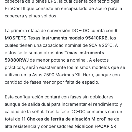
cabecera de 8 pines EPS, la cual cuenta con tecnología
ProCool II que consiste en encapsulado de acero para la
cabecera y pines sólidos.
La primera etapa de conversión DC – DC cuenta con
9
MOSFETS Texas Instruments modelo 95410RRB
, los
o
cuales tienen una capacidad nominal de 90A a 25
C. A
estos se le suman otros
dos Texas Instruments
59880RWJ
de menor potencia nominal. A efectos
prácticos, serán exactamente los mismos modelos que se
utilizan en la Asus Z590 Maximus XIII Hero, aunque con
cantidad de fases menor por falta de espacio.
Esta configuración contará con fases sin dobladores,
aunque de salida dual para incrementar el rendimiento y
calidad de la señal. Tras la fase DC-DC contamos con un
total de
11
Chokes de ferrita de aleación MicroFine
de
alta resistencia y condensadores
Nichicon FPCAP 5K
.