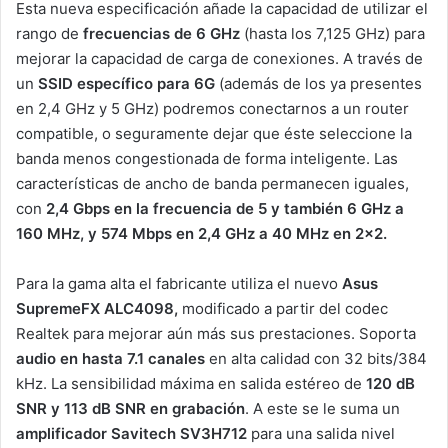
Esta nueva especificación añade la capacidad de utilizar el
rango de
frecuencias de 6 GHz
(hasta los 7,125 GHz) para
mejorar la capacidad de carga de conexiones. A través de
un
SSID específico para 6G
(además de los ya presentes
en 2,4 GHz y 5 GHz) podremos conectarnos a un router
compatible, o seguramente dejar que éste seleccione la
banda menos congestionada de forma inteligente. Las
características de ancho de banda permanecen iguales,
con
2,4 Gbps en la frecuencia de 5 y también 6 GHz a
160 MHz, y 574 Mbps en 2,4 GHz a 40 MHz en 2×2.
Para la gama alta el fabricante utiliza el nuevo
Asus
SupremeFX ALC4098,
modificado a partir del codec
Realtek para mejorar aún más sus prestaciones. Soporta
audio en hasta 7.1 canales
en alta calidad con 32 bits/384
kHz. La sensibilidad máxima en salida estéreo de
120 dB
SNR y 113 dB SNR en grabación
. A este se le suma un
amplificador Savitech SV3H712
para una salida nivel