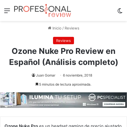
Menú
Sw
Inicio
/
Reviews
Reviews
Ozone Nuke Pro Review en
Español (Análisis completo)
Juan Gomar
6 noviembre, 2018
5 minutos de lectura aproximada.
Ozone Nuke Pro
es un headset gaming de precio ajustado