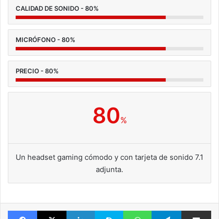
CALIDAD DE SONIDO - 80%
MICRÓFONO - 80%
PRECIO - 80%
80
%
Un headset gaming cómodo y con tarjeta de sonido 7.1
adjunta.
Facebook
X
LinkedIn
Skype
WhatsApp
Telegram
Comparte 