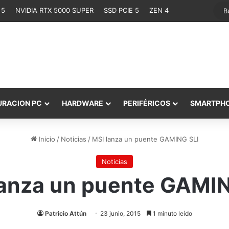
 5
NVIDIA RTX 5000 SUPER
SSD PCIE 5
ZEN 4
URACION PC
HARDWARE
PERIFÉRICOS
SMARTPH
Inicio
/
Noticias
/
MSI lanza un puente GAMING SLI
Noticias
lanza un puente GAMIN
Patricio Attún
23 junio, 2015
1 minuto leído