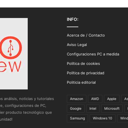
INFO:
Acerca de / Contacto
Aviso Legal
Configuraciones PC a medida
Política de cookies
Política de privacidad
Politicia editorial
análisis, noticias y tutoriales
Amazon
AMD
Apple
A
re, configuraciones de PC,
Google
Intel
Microsoft
uier producto tecnológico que
Samsung
Windows 10
Wind
unidad!