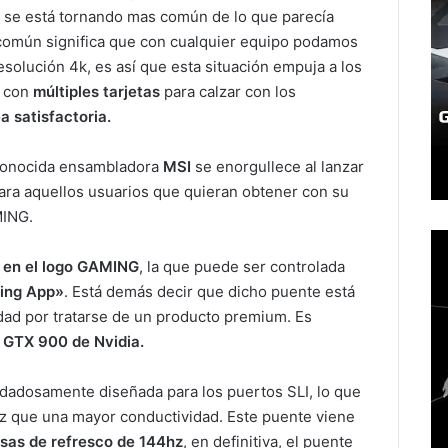
 se está tornando mas común de lo que parecía
común significa que con cualquier equipo podamos
solución 4k, es así que esta situación empuja a los
s con
múltiples tarjetas
para calzar con los
a satisfactoria.
econocida ensambladora
MSI
se enorgullece al lanzar
ara aquellos usuarios que quieran obtener con su
MING.
 en el logo GAMING
, la que puede ser controlada
ing App»
. Está demás decir que dicho puente está
idad por tratarse de un producto premium. Es
e GTX 900 de Nvidia.
idadosamente diseñada para los puertos SLI, lo que
ez que una mayor conductividad. Este puente viene
asas de refresco de 144hz
, en definitiva, el puente