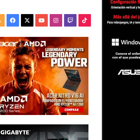
RSS
Facebook
X
YouTube
Instagram
Twitch
TikTok