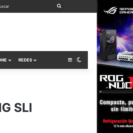
Buscar
Barra lateral
Switch skin
ONE
REDES
G SLI