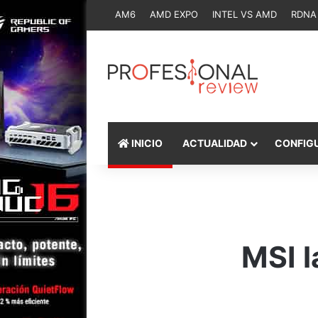
AM6
AMD EXPO
INTEL VS AMD
RDNA
INICIO
ACTUALIDAD
CONFIG
MSI 