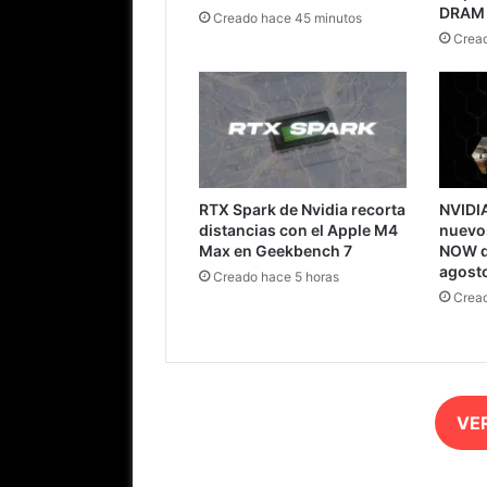
DRAM
Creado hace 45 minutos
Cread
RTX Spark de Nvidia recorta
NVIDI
distancias con el Apple M4
nuevo
Max en Geekbench 7
NOW d
agost
Creado hace 5 horas
Cread
VE