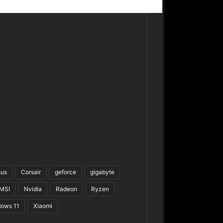
sus
Corsair
geforce
gigabyte
MSI
Nvidia
Radeon
Ryzen
ows 11
Xiaomi