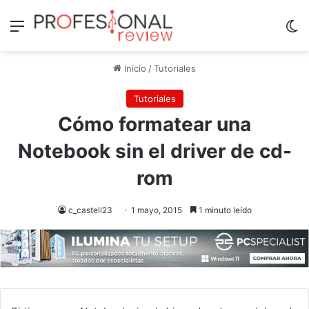
Menú
Sw
Inicio
/
Tutoriales
Tutoriales
Cómo formatear una
Notebook sin el driver de cd-
rom
c_castell23
1 mayo, 2015
1 minuto leído