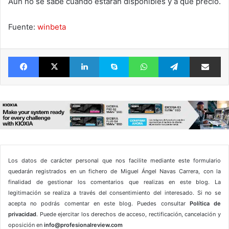
Aún no se sabe cuando estarán disponibles y a que precio.
Fuente:
winbeta
Facebook
X
LinkedIn
Skype
WhatsApp
Telegram
Comparte 
Los datos de carácter personal que nos facilite mediante este formulario
quedarán registrados en un fichero de Miguel Ángel Navas Carrera, con la
finalidad de gestionar los comentarios que realizas en este blog. La
legitimación se realiza a través del consentimiento del interesado. Si no se
acepta no podrás comentar en este blog. Puedes consultar
Política de
privacidad
. Puede ejercitar los derechos de acceso, rectificación, cancelación y
oposición en
info@profesionalreview.com