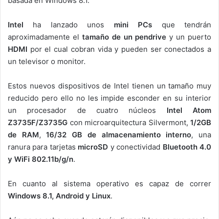
basada en Windows 8.1.
Intel
ha lanzado unos
mini PCs
que tendrán
aproximadamente el
tamaño de un pendrive
y un puerto
HDMI
por el cual cobran vida y pueden ser conectados a
un televisor o monitor.
Estos nuevos dispositivos de Intel tienen un tamaño muy
reducido pero ello no les impide esconder en su interior
un procesador de cuatro núcleos
Intel Atom
Z3735F/Z3735G
con microarquitectura Silvermont,
1/2GB
de RAM
,
16/32 GB de almacenamiento interno
, una
ranura para tarjetas
microSD
y conectividad
Bluetooth 4.0
y WiFi 802.11b/g/n
.
En cuanto al sistema operativo es capaz de correr
Windows 8.1, Android y Linux
.