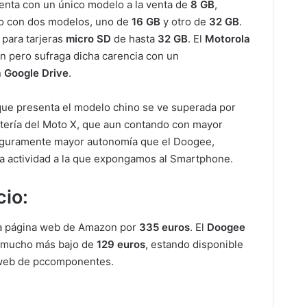
nta con un único modelo a la venta de
8 GB
,
io con dos modelos, uno de
16 GB
y otro de
32 GB
.
para tarjeras
micro SD
de hasta
32 GB
. El
Motorola
ón pero sufraga dicha carencia con un
n
Google Drive
.
que presenta el modelo chino se ve superada por
tería del Moto X, que aun contando con mayor
seguramente mayor autonomía que el Doogee,
a actividad a la que expongamos al Smartphone.
cio:
la página web de Amazon por
335 euros
. El
Doogee
 mucho más bajo de
129 euros
, estando disponible
 web de pccomponentes.