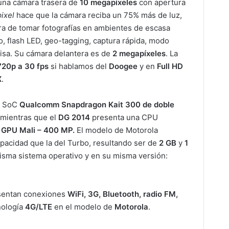
 una cámara trasera de
10 megapíxeles
con apertura
pixel
hace que la cámara reciba un 75% más de luz,
ora de tomar fotografías en ambientes de escasa
o, flash LED, geo-tagging, captura rápida, modo
isa. Su cámara delantera es de
2 megapíxeles
. La
20p a 30 fps
si hablamos del
Doogee
y en
Full HD
X
.
n SoC
Qualcomm Snapdragon Kait 300 de doble
 mientras que el
DG 2014
presenta una CPU
a GPU
Mali – 400 MP.
El modelo de Motorola
pacidad que la del Turbo, resultando ser de
2 GB
y
1
sma sistema operativo y en su misma versión:
sentan conexiones
WiFi, 3G, Bluetooth, radio FM,
nología
4G/LTE
en el modelo de
Motorola
.