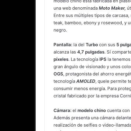
modelo chino está fabricada en plást
una web denominada
Moto Maker,
út
Entre sus múltiples tipos de carcasa
teak, bamboo, ebony y rosewood, y uno
negro.
Pantalla:
la del
Turbo
con sus
5 pulg
alcanza las
4,7 pulgadas
. Sí compart
píxeles
. La tecnología
IPS
la tenemos 
gran ángulo de visionado y unos colo
OGS
, protagonista del ahorro energé
tecnología
AMOLED
, quele permite te
consumir menos energía. Para proteg
cristal fabricado por la empresa Cor
Cámara:
el
modelo chino
cuenta con 
Además presenta una cámara delant
realización de selfies o video-llamad