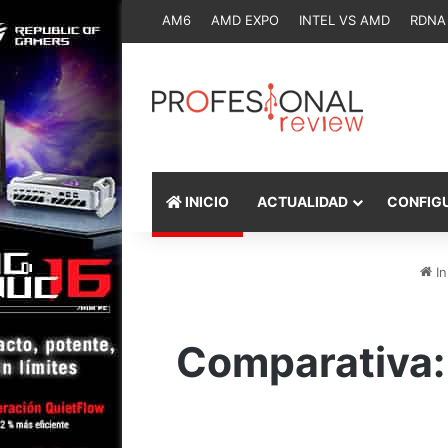
AM6
AMD EXPO
INTEL VS AMD
RDNA
INICIO
ACTUALIDAD
CONFIG
In
Comparativa: