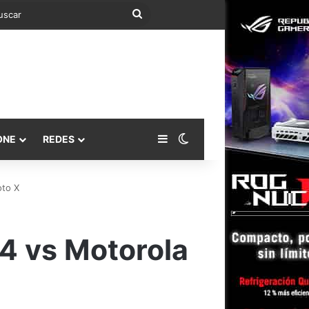
Buscar
Barra lateral
Switch skin
ONE
REDES
oto X
4 vs Motorola