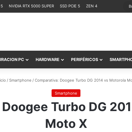
 5
NVIDIA RTX 5000 SUPER
SSD PCIE 5
ZEN 4
URACION PC
HARDWARE
PERIFÉRICOS
SMARTPH
icio
/
Smartphone
/
Comparativa: Doogee Turbo DG 2014 vs Motorola M
Smartphone
 Doogee Turbo DG 201
Moto X