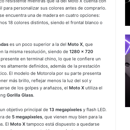
ico resistente mientras que la del Moto X cuenta con
il para personalizar sus colores antes de comprarlo.
, se encuentra una de madera en cuatro opciones:
s 18 colores distintos, siendo el frontal blanco o
adas
es un poco superior a la del
Moto X
, que
en la misma resolución, siendo de
1280 x 720
presente en terminal chino, lo que le confiere un
res altamente definidos, además de la prestación
tico. El modelo de Motorola por su parte presenta
ner más brillo, reflejar menos la luz del sol y
erse de los golpes y arañazos, el
Moto X
utiliza el
ning
Gorilla Glass
.
un objetivo principal de
13 megapíxeles
y flash LED.
era de
5 megapíxeles
, que vienen muy bien para la
as. El
Moto X
tampoco está dispuesto a quedarse