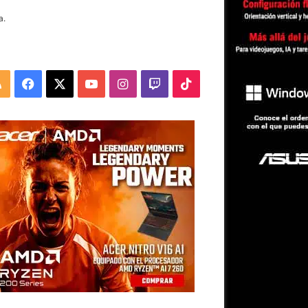
a.
RSS
Facebook
X
YouTube
Instagram
Twitch
TikTok