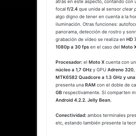
atrás en este aspecto, contando con
focal
f/2.4
que unida al sensor
clear 
algo digno de tener en cuenta a la h
iluminación. Otras funciones: autofoc
panorama, detección de rostro y sonr
grabación de vídeo se realiza en
HD 7
1080p a 30 fps
en el caso del
Moto 
Procesador:
el
Moto X
cuenta con u
núcleo a 1,7 GHz
y GPU
Adreno 320
,
MTK6582 Quadcore a 1.3 GHz y un
presenta una
RAM
con el doble de ca
GB
respectivamente. Sí comparten mi
Android 4.2.2. Jelly Bean.
Conectividad:
ambos terminales pre
etc, estando también presente la tec