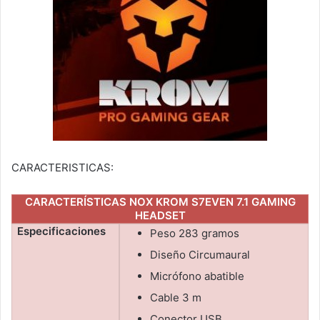
CARACTERISTICAS:
CARACTERÍSTICAS NOX KROM S7EVEN 7.1 GAMING
HEADSET
Especificaciones
Peso 283 gramos
Diseño Circumaural
Micrófono abatible
Cable 3 m
Conector USB