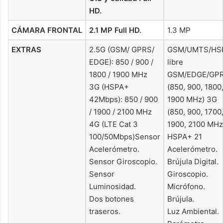
HD.
CÁMARA FRONTAL
2.1 MP Full HD.
1.3 MP
EXTRAS
2.5G (GSM/ GPRS/
GSM/UMTS/HS
EDGE): 850 / 900 /
libre
1800 / 1900 MHz
GSM/EDGE/GP
3G (HSPA+
(850, 900, 1800
42Mbps): 850 / 900
1900 MHz) 3G
/ 1900 / 2100 MHz
(850, 900, 1700
4G (LTE Cat 3
1900, 2100 MHz
100/50Mbps)Sensor
HSPA+ 21
Acelerómetro.
Acelerómetro.
Sensor Giroscopio.
Brújula Digital.
Sensor
Giroscopio.
Luminosidad.
Micrófono.
Dos botones
Brújula.
traseros.
Luz Ambiental.