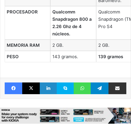
Barómetro.
PROCESADOR
Qualcomm
Qualcomm
Snapdragon 800 a
Snapdragon (T
2.26 Ghz de 4
Pro S4
núcleos.
MEMORIA RAM
2 GB.
2 GB.
PESO
143 gramos.
139 gramos
Facebook
X
LinkedIn
Skype
WhatsApp
Telegram
Comparte 