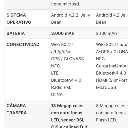
tiene microsd.
SISTEMA
Android 4.2.2. Jelly
Android 4.2 Jell
OPERATIVO
Bean.
Bean
BATERÍA
3.000 mAh
2.100 mAh
CONECTIVIDAD
WiFi 802.11
WiFi 802.11 a/b/
a/b/g/n/ac
A-GPS / GLON
GPS / GLONASS
NFC
NFC
Carga inalámbri
LTE
Bluetooth® 4.0
Bluetooth® 4.0
HDMI (SlimPort
Radio FM.
MicroUSB.
DLNA.
CÁMARA
13 Megapixeles
8 Megapíxeles 
TRASERA
con auto focus
con auto focus
LED, sensor BSI,
Flash LED.
OIS y calidad Full