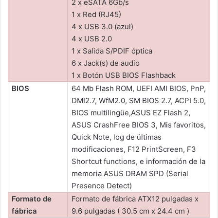
2 x eSATA 6Gb/s
1 x Red (RJ45)
4 x USB 3.0 (azul)
4 x USB 2.0
1 x Salida S/PDIF óptica
6 x Jack(s) de audio
1 x Botón USB BIOS Flashback
BIOS
64 Mb Flash ROM, UEFI AMI BIOS, PnP,
DMI2.7, WfM2.0, SM BIOS 2.7, ACPI 5.0,
BIOS multilingüe,ASUS EZ Flash 2,
ASUS CrashFree BIOS 3, Mis favoritos,
Quick Note, log de últimas
modificaciones, F12 PrintScreen, F3
Shortcut functions, e información de la
memoria ASUS DRAM SPD (Serial
Presence Detect)
Formato de
Formato de fábrica ATX12 pulgadas x
fábrica
9.6 pulgadas ( 30.5 cm x 24.4 cm )