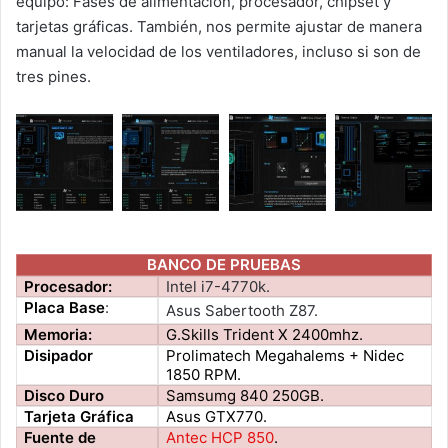
equipo: Fases de alimentación, procesador, chipset y
tarjetas gráficas. También, nos permite ajustar de manera
manual la velocidad de los ventiladores, incluso si son de
tres pines.
BANCO DE PRUEBAS
Procesador:
Intel i7-4770k.
Placa Base
:
Asus Sabertooth Z87.
Memoria:
G.Skills Trident X 2400mhz.
Disipador
Prolimatech Megahalems + Nidec
1850 RPM.
Disco Duro
Samsumg 840 250GB.
Tarjeta Gráfica
Asus GTX770.
Fuente de
Antec HCP 850
.