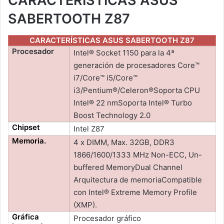
CARACTERÍSTICAS ASUS
SABERTOOTH Z87
CARACTERÍSTICAS ASUS SABERTOOTH Z87
Procesador
Intel® Socket 1150 para la 4ª
generación de procesadores Core™
i7/Core™ i5/Core™
i3/Pentium®/Celeron®Soporta CPU
Intel® 22 nmSoporta Intel® Turbo
Boost Technology 2.0
Chipset
Intel Z87
Memoria.
4 x DIMM, Max. 32GB, DDR3
1866/1600/1333 MHz Non-ECC, Un-
buffered MemoryDual Channel
Arquitectura de memoriaCompatible
con Intel® Extreme Memory Profile
(XMP).
Gráfica
Procesador gráfico