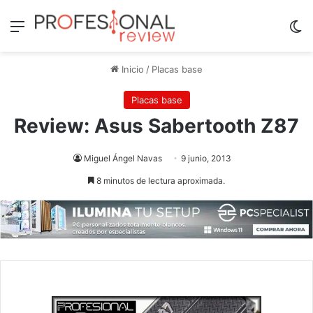
Menú
Sw
Inicio
/
Placas base
Placas base
Review: Asus Sabertooth Z87
Miguel Ángel Navas
9 junio, 2013
8 minutos de lectura aproximada.