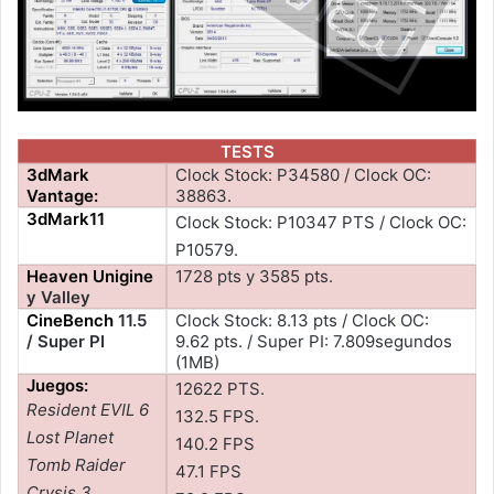
TESTS
3dMark
Clock Stock: P34580 / Clock OC:
Vantage:
38863.
3dMark11
Clock Stock: P10347 PTS / Clock OC:
P10579.
Heaven Unigine
1728 pts y 3585 pts.
y Valley
CineBench
11.5
Clock Stock: 8.13 pts / Clock OC:
/ Super PI
9.62 pts. / Super PI: 7.809segundos
(1MB)
Juegos:
12622 PTS.
Resident EVIL 6
132.5 FPS.
Lost Planet
140.2 FPS
Tomb Raider
47.1 FPS
Crysis 3