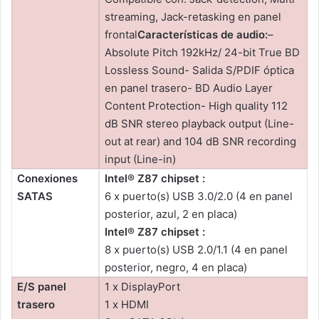
streaming, Jack-retasking en panel
frontal
Características de audio:
–
Absolute Pitch 192kHz/ 24-bit True BD
Lossless Sound- Salida S/PDIF óptica
en panel trasero- BD Audio Layer
Content Protection- High quality 112
dB SNR stereo playback output (Line-
out at rear) and 104 dB SNR recording
input (Line-in)
Conexiones
Intel® Z87 chipset :
SATAS
6 x puerto(s) USB 3.0/2.0 (4 en panel
posterior, azul, 2 en placa)
Intel® Z87 chipset :
8 x puerto(s) USB 2.0/1.1 (4 en panel
posterior, negro, 4 en placa)
E/S panel
1 x DisplayPort
trasero
1 x HDMI