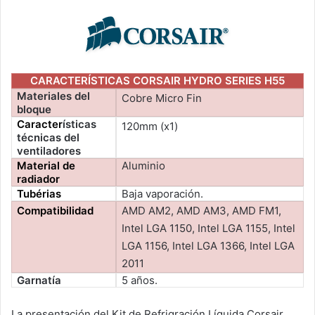
CARACTERÍSTICAS CORSAIR HYDRO SERIES H55
Materiales del
Cobre Micro Fin
bloque
Caracter
ísticas
120mm (x1)
técnicas del
ventiladores
Material de
Aluminio
radiador
Tubérias
Baja vaporación.
Compatibilidad
AMD AM2, AMD AM3, AMD FM1,
Intel LGA 1150, Intel LGA 1155, Intel
LGA 1156, Intel LGA 1366, Intel LGA
2011
Garnatía
5 años.
La presentación del Kit de Refrigración Líquida Corsair