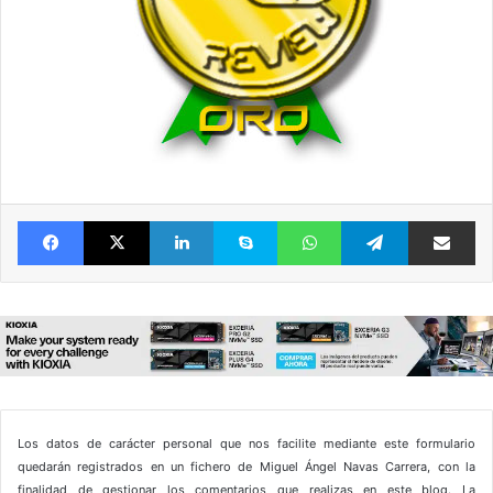
Facebook
X
LinkedIn
Skype
WhatsApp
Telegram
Comparte 
Los datos de carácter personal que nos facilite mediante este formulario
quedarán registrados en un fichero de Miguel Ángel Navas Carrera, con la
finalidad de gestionar los comentarios que realizas en este blog. La