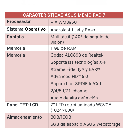
CARACTERÍSTICAS ASUS MEMO PAD 7
Procesador
VIA WM8950
Sistema
Operativo
Android 4.1 Jelly Bean
Pantalla
Multitáctil (140° de ángulo de
visión)
Memoria
1 GB de RAM
Memoria
Codec ALC898 de Realtek
Soporta las tecnologías X-Fi
Xtreme Fidelity® y EAX®
Advanced HD™ 5.0
Support for SPDIF In/Out
2/4/5.1/7.1-channel
Audio de alta definición
Panel TFT-LCD
7″ LED retroiluminado WSVGA
(1024×600)
Almacenamiento
8GB/16GB
5GB de espacio ASUS Webstorage