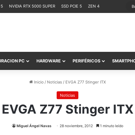
 5
NVIDIA RTX 5000 SUPER
SSD PCIE 5
ZEN 4
URACION PC
HARDWARE
PERIFÉRICOS
SMARTPH
Inicio
/
Noticias
/
EVGA Z77 Stinger ITX
Noticias
EVGA Z77 Stinger ITX
Miguel Ángel Navas
28 noviembre, 2012
1 minuto leído