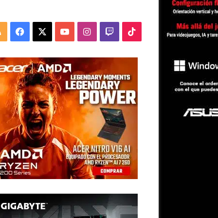
RSS
Facebook
X
YouTube
Instagram
Twitch
TikTok