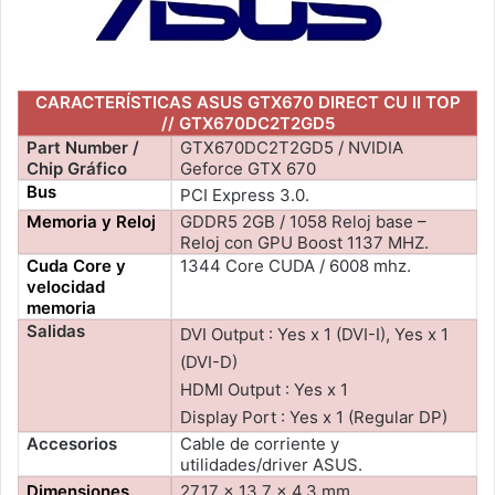
CARACTERÍSTICAS ASUS GTX670 DIRECT CU II TOP
// GTX670DC2T2GD5
Part Number /
GTX670DC2T2GD5 / NVIDIA
Chip Gráfico
Geforce GTX 670
Bus
PCI Express 3.0.
Memoria y Reloj
GDDR5 2GB / 1058 Reloj base –
Reloj con GPU Boost 1137 MHZ.
Cuda Core y
1344 Core CUDA / 6008 mhz.
velocidad
memoria
Salidas
DVI Output : Yes x 1 (DVI-I), Yes x 1
(DVI-D)
HDMI Output : Yes x 1
Display Port : Yes x 1 (Regular DP)
Accesorios
Cable de corriente y
utilidades/driver ASUS.
Dimensiones.
27.17 x 13.7 x 4.3 mm.