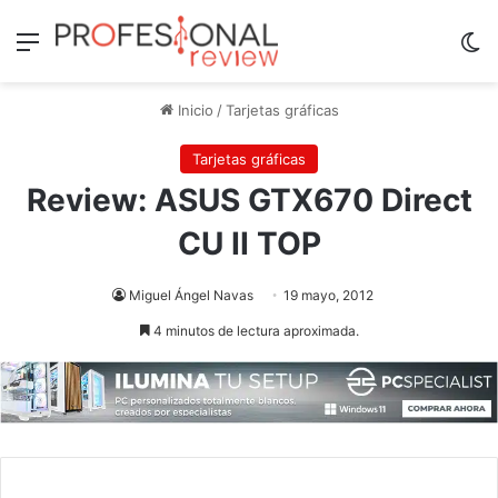
Menú
Sw
Inicio
/
Tarjetas gráficas
Tarjetas gráficas
Review: ASUS GTX670 Direct
CU II TOP
Miguel Ángel Navas
19 mayo, 2012
4 minutos de lectura aproximada.